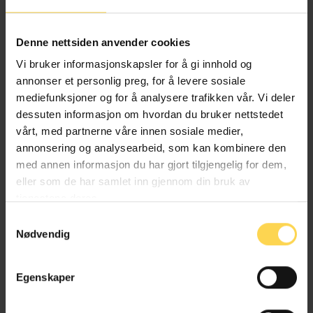
Alternativ behandlingsloven
Denne nettsiden anvender cookies
Helse- og omsorgsrett
Vi bruker informasjonskapsler for å gi innhold og
annonser et personlig preg, for å levere sosiale
mediefunksjoner og for å analysere trafikken vår. Vi deler
dessuten informasjon om hvordan du bruker nettstedet
Angrerettloven
vårt, med partnerne våre innen sosiale medier,
annonsering og analysearbeid, som kan kombinere den
EU/EØS-rett
med annen informasjon du har gjort tilgjengelig for dem,
eller som de har samlet inn gjennom din bruk av
Forbruker-, kjøps- og konkurranserett
tjenestene deres.
Næringsrett
Samtykkevalg
Nødvendig
Egenskaper
Anskaffelsesforskriften