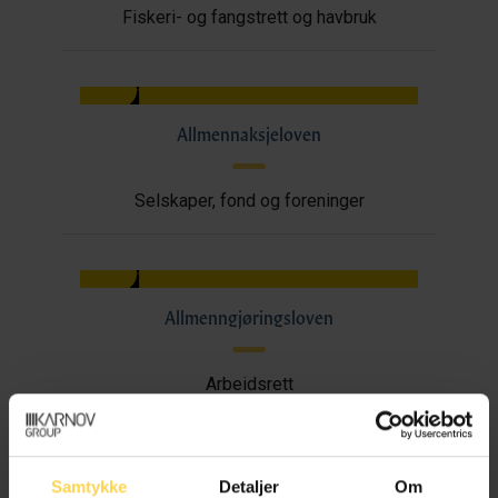
Fiskeri- og fangstrett og havbruk
Allmennaksjeloven
Selskaper, fond og foreninger
Allmenngjøringsloven
Arbeidsrett
Samtykke
Detaljer
Om