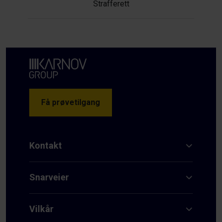
Strafferett
Få prøvetilgang
Kontakt
Snarveier
Vilkår