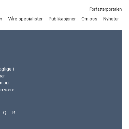
Forfatterportalen
er
Våre spesialister
Publikasjoner
Om oss
Nyheter
glige i
har
on og
kan være