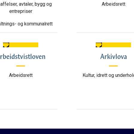
ffelser, avtaler, bygg og
Arbeidsrett
entrepriser
ltnings- og kommunalrett
rbeidstvistloven
Arkivlova
Arbeidsrett
Kultur, idrett og underho