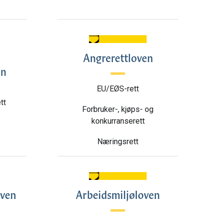
Angrerettloven
en
EU/EØS-rett
tt
Forbruker-, kjøps- og
konkurranserett
Næringsrett
oven
Arbeidsmiljøloven