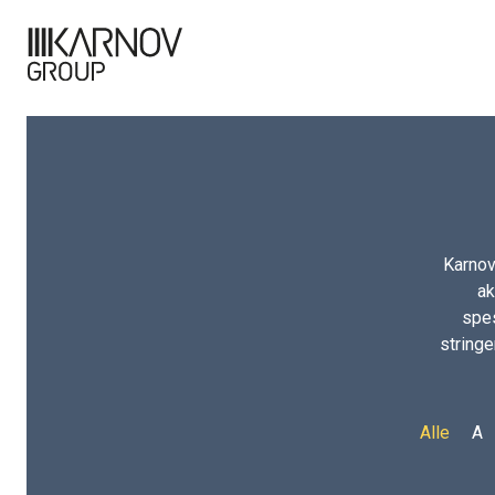
Karnov
ak
spes
stringe