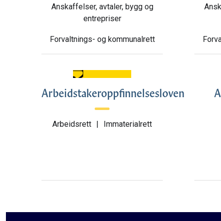
Anskaffelser, avtaler, bygg og
Anska
entrepriser
Forvaltnings- og kommunalrett
Forva
Arbeidstakeroppfinnelsesloven
A
Arbeidsrett
|
Immaterialrett