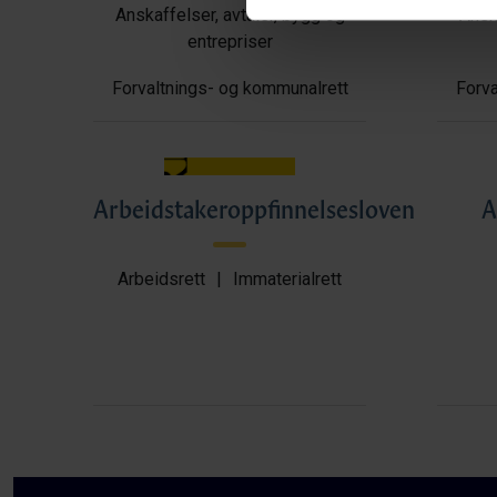
Anskaffelser, avtaler, bygg og
Anska
entrepriser
Forvaltnings- og kommunalrett
Forva
Arbeidstakeroppfinnelsesloven
A
Arbeidsrett
|
Immaterialrett