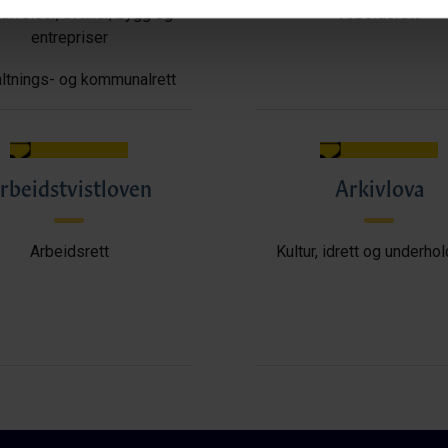
ffelser, avtaler, bygg og
Arbeidsrett
entrepriser
ltnings- og kommunalrett
rbeidstvistloven
Arkivlova
Arbeidsrett
Kultur, idrett og underho