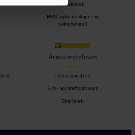
Arbeidsrett
HMS og beredskaps- og
sikkerhetsrett
Arrestordreloven
ldning
Internasjonal rett
Sivil- og straffeprosess
Strafferett