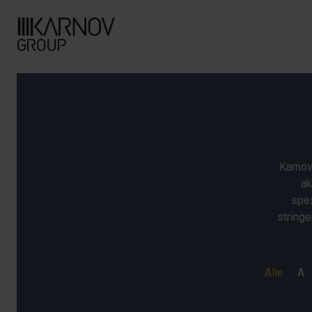
Karnov
ak
spes
stringe