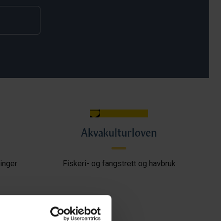
Akvakulturloven
inger
Fiskeri- og fangstrett og havbruk