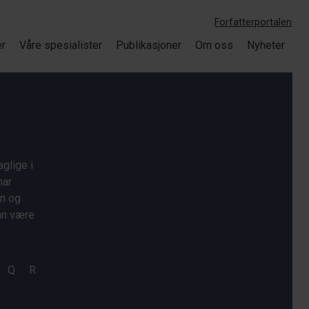
Forfatterportalen
er
Våre spesialister
Publikasjoner
Om oss
Nyheter
glige i
har
on og
kan være