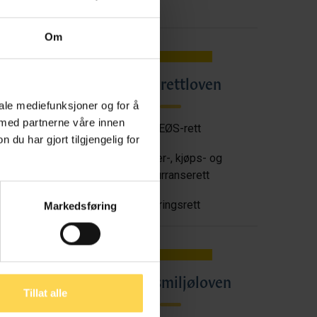
Om
Angrerettloven
en
iale mediefunksjoner og for å
 med partnerne våre innen
EU/EØS-rett
u har gjort tilgjengelig for
tt
Forbruker-, kjøps- og
konkurranserett
Næringsrett
Markedsføring
oven
Arbeidsmiljøloven
Tillat alle