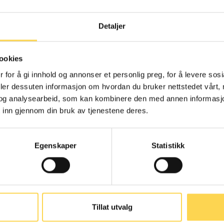
Detaljer
menngjøringsloven
Alternativ
ookies
behandlingslov
 for å gi innhold og annonser et personlig preg, for å levere sos
deler dessuten informasjon om hvordan du bruker nettstedet vårt,
Arbeidsrett
og analysearbeid, som kan kombinere den med annen informasjon d
Helse- og omsorgsre
 inn gjennom din bruk av tjenestene deres.
Egenskaper
Statistikk
nskaffelsesloven
Arbeidsmarkedsl
Tillat utvalg