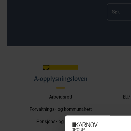
A-opplysningsloven
Arbeidsrett
EU/
Forvaltnings- og kommunalrett
Pensjons- og trygderett