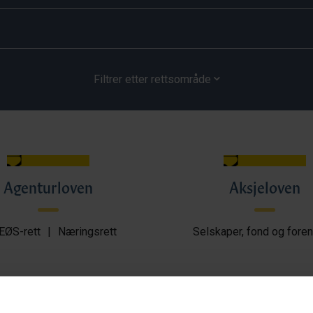
Filtrer etter rettsområde
Agenturloven
Aksjeloven
EØS-rett
|
Næringsrett
Selskaper, fond og foren