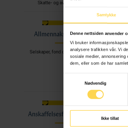
Skatte- og avgiftsrett
Samtykke
Allmennaksjeloven
All
Denne nettsiden anvender c
Vi bruker informasjonskapsler
analysere trafikken vår. Vi 
Selskaper, fond og foreninger
sosiale medier, annonsering 
dem, eller som de har samlet
Samtykkevalg
Nødvendig
Anskaffelsesforskriften
A
Ikke tillat