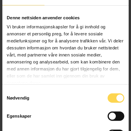
Alternativ behandlingsloven
Denne nettsiden anvender cookies
Helse- og omsorgsrett
Vi bruker informasjonskapsler for å gi innhold og
annonser et personlig preg, for å levere sosiale
mediefunksjoner og for å analysere trafikken vår. Vi deler
dessuten informasjon om hvordan du bruker nettstedet
Angrerettloven
vårt, med partnerne våre innen sosiale medier,
annonsering og analysearbeid, som kan kombinere den
EU/EØS-rett
med annen informasjon du har gjort tilgjengelig for dem,
eller som de har samlet inn gjennom din bruk av
Forbruker-, kjøps- og konkurranserett
tjenestene deres.
Næringsrett
Samtykkevalg
Nødvendig
Egenskaper
Anskaffelsesforskriften