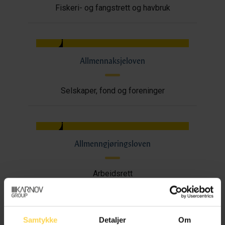
Fiskeri- og fangstrett og havbruk
Allmennaksjeloven
Selskaper, fond og foreninger
Allmenngjøringsloven
Arbeidsrett
Samtykke
Detaljer
Om