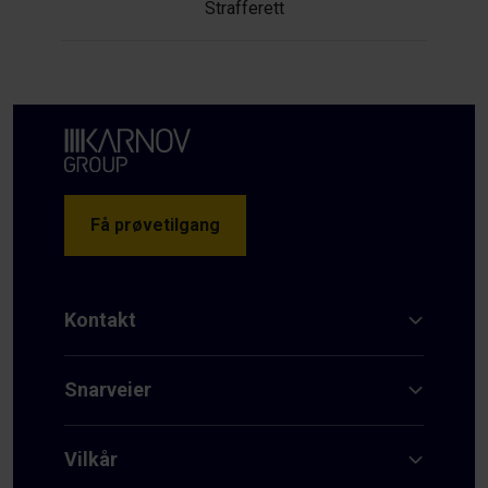
Strafferett
Få prøvetilgang
Kontakt
Snarveier
Vilkår