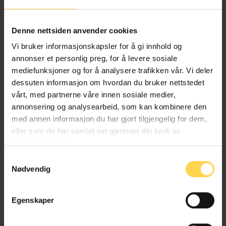
Alternativ behandlingsloven
Denne nettsiden anvender cookies
Helse- og omsorgsrett
Vi bruker informasjonskapsler for å gi innhold og
annonser et personlig preg, for å levere sosiale
mediefunksjoner og for å analysere trafikken vår. Vi deler
dessuten informasjon om hvordan du bruker nettstedet
Angrerettloven
vårt, med partnerne våre innen sosiale medier,
annonsering og analysearbeid, som kan kombinere den
EU/EØS-rett
med annen informasjon du har gjort tilgjengelig for dem,
eller som de har samlet inn gjennom din bruk av
Forbruker-, kjøps- og konkurranserett
tjenestene deres.
Næringsrett
Samtykkevalg
Nødvendig
Egenskaper
Anskaffelsesforskriften