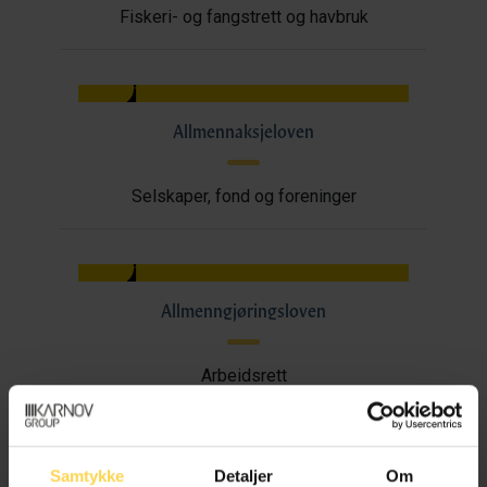
Fiskeri- og fangstrett og havbruk
Allmennaksjeloven
Selskaper, fond og foreninger
Allmenngjøringsloven
Arbeidsrett
Samtykke
Detaljer
Om