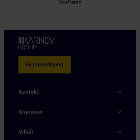
Strafferett
Få prøvetilgang
Kontakt
Snarveier
Vilkår