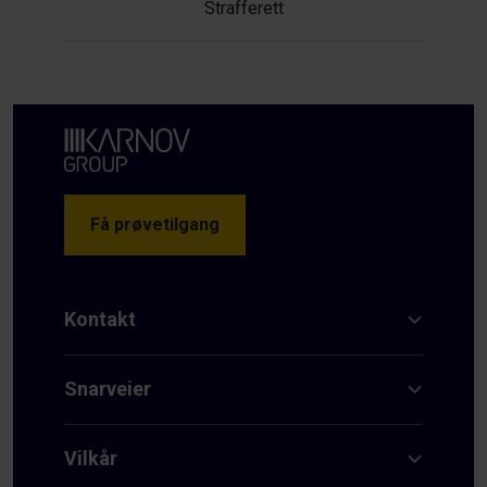
Strafferett
Få prøvetilgang
Kontakt
Snarveier
Vilkår