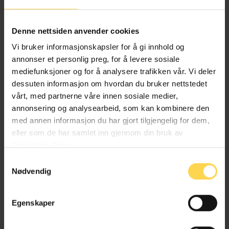
Alternativ behandlingsloven
Denne nettsiden anvender cookies
Helse- og omsorgsrett
Vi bruker informasjonskapsler for å gi innhold og
annonser et personlig preg, for å levere sosiale
mediefunksjoner og for å analysere trafikken vår. Vi deler
dessuten informasjon om hvordan du bruker nettstedet
Angrerettloven
vårt, med partnerne våre innen sosiale medier,
annonsering og analysearbeid, som kan kombinere den
EU/EØS-rett
med annen informasjon du har gjort tilgjengelig for dem,
eller som de har samlet inn gjennom din bruk av
Forbruker-, kjøps- og konkurranserett
tjenestene deres.
Næringsrett
Samtykkevalg
Nødvendig
Egenskaper
Anskaffelsesforskriften