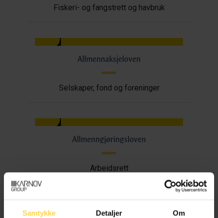
Fiskeri- og fangstrett og havbruk
Allmennaksjeloven
Selskaper, fond og foreninger
Allmenngjøringsloven
Arbeidsrett
Samtykke
Detaljer
Om