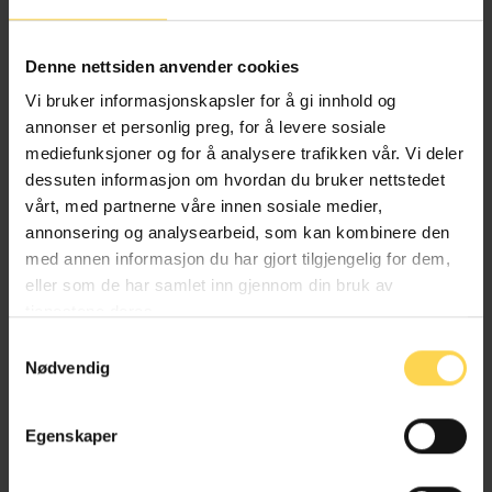
Alternativ behandlingsloven
Denne nettsiden anvender cookies
Helse- og omsorgsrett
Vi bruker informasjonskapsler for å gi innhold og
annonser et personlig preg, for å levere sosiale
mediefunksjoner og for å analysere trafikken vår. Vi deler
dessuten informasjon om hvordan du bruker nettstedet
Angrerettloven
vårt, med partnerne våre innen sosiale medier,
annonsering og analysearbeid, som kan kombinere den
EU/EØS-rett
med annen informasjon du har gjort tilgjengelig for dem,
eller som de har samlet inn gjennom din bruk av
Forbruker-, kjøps- og konkurranserett
tjenestene deres.
Næringsrett
Samtykkevalg
Nødvendig
Egenskaper
Anskaffelsesforskriften