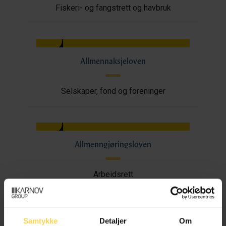
Fiskeri- og fangstrett og havbruk
Allmennaksjeloven
Selskaper, fond og foreninger
Allmenngjøringsloven
Arbeidsrett
Samtykke
Detaljer
Om