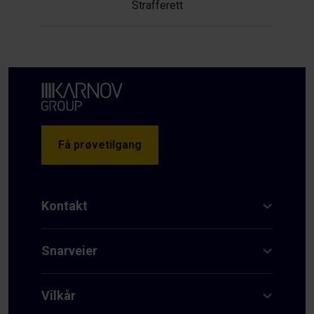
Strafferett
Få prøvetilgang
Kontakt
Snarveier
Vilkår