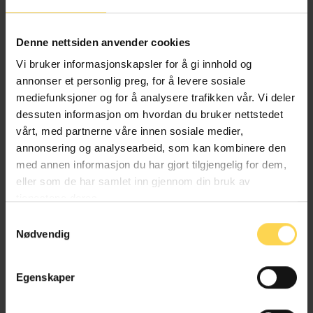
Alternativ behandlingsloven
Denne nettsiden anvender cookies
Helse- og omsorgsrett
Vi bruker informasjonskapsler for å gi innhold og
annonser et personlig preg, for å levere sosiale
mediefunksjoner og for å analysere trafikken vår. Vi deler
dessuten informasjon om hvordan du bruker nettstedet
Angrerettloven
vårt, med partnerne våre innen sosiale medier,
annonsering og analysearbeid, som kan kombinere den
EU/EØS-rett
med annen informasjon du har gjort tilgjengelig for dem,
eller som de har samlet inn gjennom din bruk av
Forbruker-, kjøps- og konkurranserett
tjenestene deres.
Næringsrett
Samtykkevalg
Nødvendig
Egenskaper
Anskaffelsesforskriften