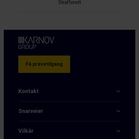
Strafferett
Få prøvetilgang
Kontakt
Snarveier
Vilkår