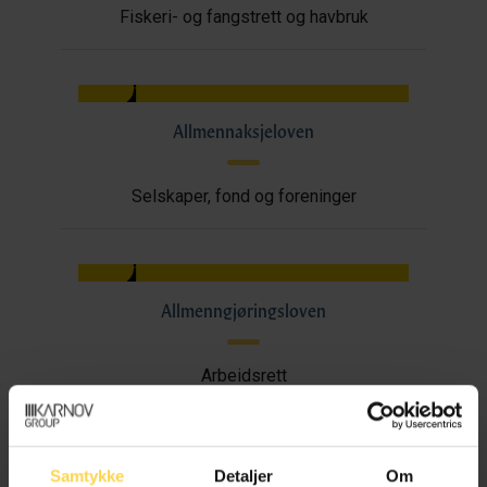
Fiskeri- og fangstrett og havbruk
Allmennaksjeloven
Selskaper, fond og foreninger
Allmenngjøringsloven
Arbeidsrett
Samtykke
Detaljer
Om