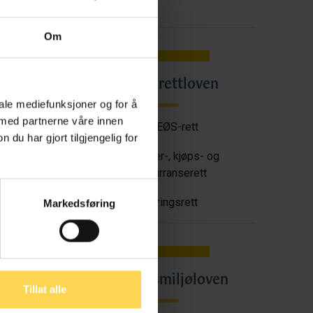
Om
Angrerettloven
en
iale mediefunksjoner og for å
 med partnerne våre innen
EU/EØS-rett
u har gjort tilgjengelig for
tt
Forbruker-, kjøps- og
konkurranserett
Næringsrett
Markedsføring
oven
Arbeidsmiljøloven
Tillat alle