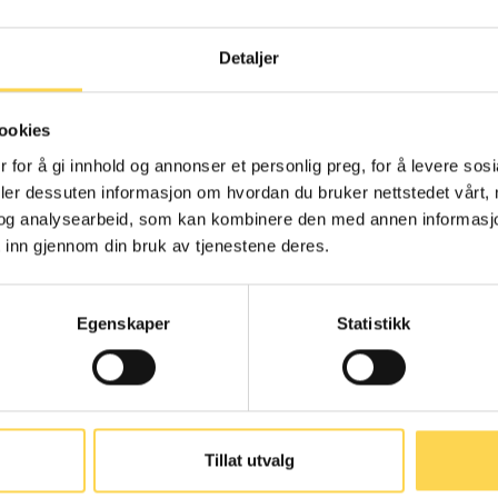
Detaljer
menngjøringsloven
Alternativ
ookies
behandlingslov
 for å gi innhold og annonser et personlig preg, for å levere sos
deler dessuten informasjon om hvordan du bruker nettstedet vårt,
Arbeidsrett
og analysearbeid, som kan kombinere den med annen informasjon d
Helse- og omsorgsre
 inn gjennom din bruk av tjenestene deres.
Egenskaper
Statistikk
nskaffelsesloven
Arbeidsmarkedsl
Tillat utvalg