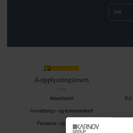
A-opplysningsloven
Arbeidsrett
EU/
Forvaltnings- og kommunalrett
Pensjons- og trygderett