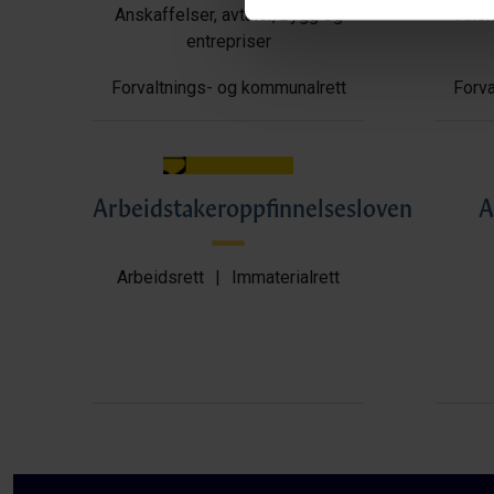
Anskaffelser, avtaler, bygg og
Anska
entrepriser
Forvaltnings- og kommunalrett
Forva
Arbeidstakeroppfinnelsesloven
A
Arbeidsrett
|
Immaterialrett