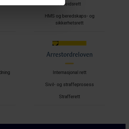
Arbeidsrett
HMS og beredskaps- og
sikkerhetsrett
Arrestordreloven
ldning
Internasjonal rett
Sivil- og straffeprosess
Strafferett