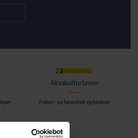
Akvakulturloven
inger
Fiskeri- og fangstrett og havbruk