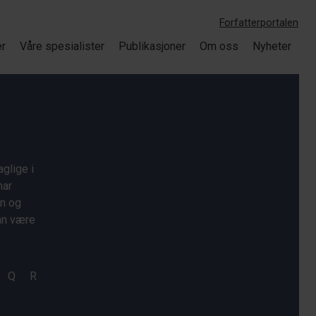
Forfatterportalen
er
Våre spesialister
Publikasjoner
Om oss
Nyheter
glige i
har
on og
kan være