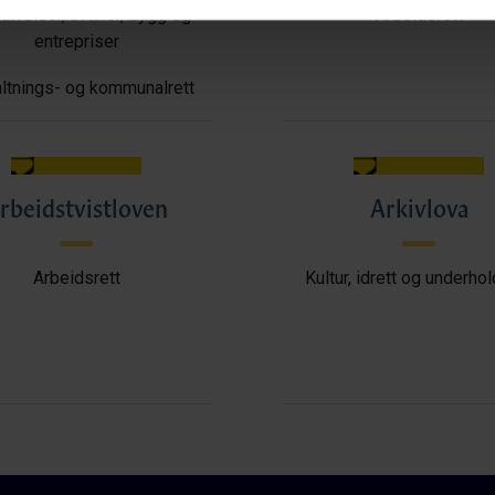
ffelser, avtaler, bygg og
Arbeidsrett
entrepriser
ltnings- og kommunalrett
rbeidstvistloven
Arkivlova
Arbeidsrett
Kultur, idrett og underho