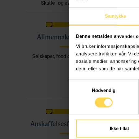
Skatte- og avgiftsrett
Samtykke
Allmennaksjeloven
All
Denne nettsiden anvender c
Vi bruker informasjonskapsler
analysere trafikken vår. Vi 
Selskaper, fond og foreninger
sosiale medier, annonsering 
dem, eller som de har samlet
Samtykkevalg
Nødvendig
Anskaffelsesforskriften
A
Ikke tillat