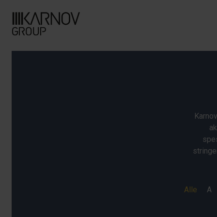
Karnov
ak
spes
stringe