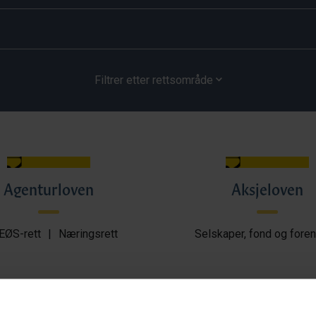
Filtrer etter rettsområde
Agenturloven
Aksjeloven
EØS-rett
|
Næringsrett
Selskaper, fond og foren