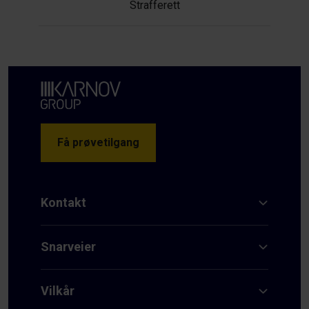
Strafferett
Få prøvetilgang
Kontakt
Snarveier
Vilkår