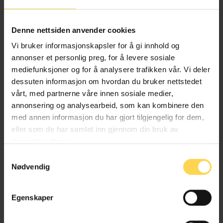
Alternativ behandlingsloven
Denne nettsiden anvender cookies
Helse- og omsorgsrett
Vi bruker informasjonskapsler for å gi innhold og
annonser et personlig preg, for å levere sosiale
mediefunksjoner og for å analysere trafikken vår. Vi deler
dessuten informasjon om hvordan du bruker nettstedet
Angrerettloven
vårt, med partnerne våre innen sosiale medier,
annonsering og analysearbeid, som kan kombinere den
EU/EØS-rett
med annen informasjon du har gjort tilgjengelig for dem,
eller som de har samlet inn gjennom din bruk av
Forbruker-, kjøps- og konkurranserett
tjenestene deres.
Næringsrett
Samtykkevalg
Nødvendig
Egenskaper
Anskaffelsesforskriften