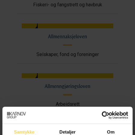
Fiskeri- og fangstrett og havbruk
Allmennaksjeloven
Selskaper, fond og foreninger
Allmenngjøringsloven
Arbeidsrett
Samtykke
Detaljer
Om