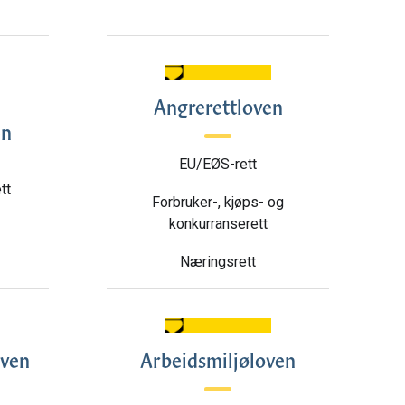
Angrerettloven
en
EU/EØS-rett
tt
Forbruker-, kjøps- og
konkurranserett
Næringsrett
oven
Arbeidsmiljøloven