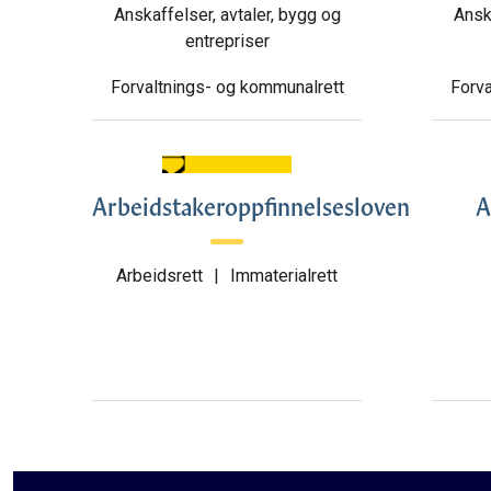
Anskaffelser, avtaler, bygg og
Anska
entrepriser
Forvaltnings- og kommunalrett
Forva
Arbeidstakeroppfinnelsesloven
A
Arbeidsrett
|
Immaterialrett