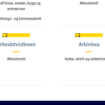
ffelser, avtaler, bygg og
Arbeidsrett
entrepriser
ltnings- og kommunalrett
rbeidstvistloven
Arkivlova
Arbeidsrett
Kultur, idrett og underho