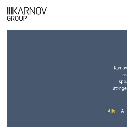
Karnov
ak
spes
stringe