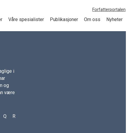
Forfatterportalen
er
Våre spesialister
Publikasjoner
Om oss
Nyheter
glige i
har
on og
kan være