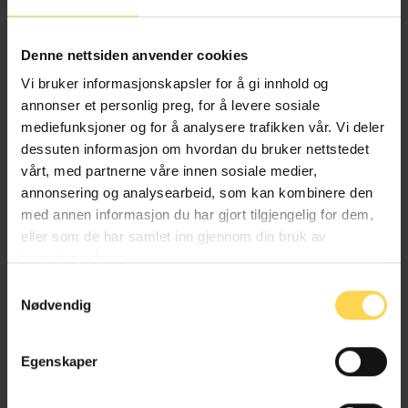
Alternativ behandlingsloven
Denne nettsiden anvender cookies
Helse- og omsorgsrett
Vi bruker informasjonskapsler for å gi innhold og
annonser et personlig preg, for å levere sosiale
mediefunksjoner og for å analysere trafikken vår. Vi deler
dessuten informasjon om hvordan du bruker nettstedet
Angrerettloven
vårt, med partnerne våre innen sosiale medier,
annonsering og analysearbeid, som kan kombinere den
EU/EØS-rett
med annen informasjon du har gjort tilgjengelig for dem,
eller som de har samlet inn gjennom din bruk av
Forbruker-, kjøps- og konkurranserett
tjenestene deres.
Næringsrett
Samtykkevalg
Nødvendig
Egenskaper
Anskaffelsesforskriften