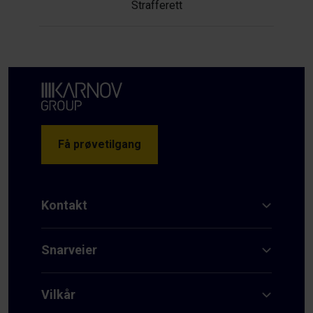
Strafferett
Få prøvetilgang
Kontakt
Snarveier
Vilkår