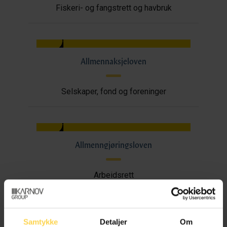
Fiskeri- og fangstrett og havbruk
Allmennaksjeloven
Selskaper, fond og foreninger
Allmenngjøringsloven
Arbeidsrett
Samtykke
Detaljer
Om