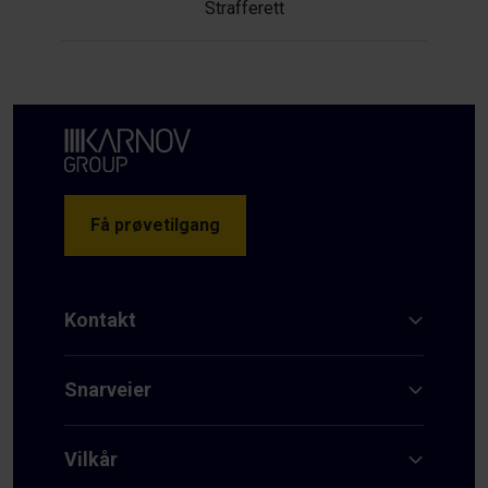
Strafferett
Få prøvetilgang
Kontakt
Snarveier
Vilkår