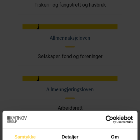
Fiskeri- og fangstrett og havbruk
Allmennaksjeloven
Selskaper, fond og foreninger
Allmenngjøringsloven
Arbeidsrett
Samtykke
Detaljer
Om