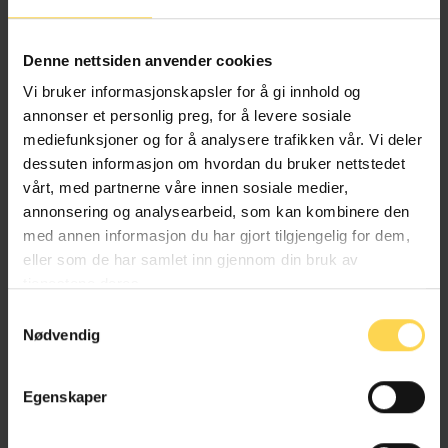
Alternativ behandlingsloven
Denne nettsiden anvender cookies
Helse- og omsorgsrett
Vi bruker informasjonskapsler for å gi innhold og
annonser et personlig preg, for å levere sosiale
mediefunksjoner og for å analysere trafikken vår. Vi deler
dessuten informasjon om hvordan du bruker nettstedet
Angrerettloven
vårt, med partnerne våre innen sosiale medier,
annonsering og analysearbeid, som kan kombinere den
EU/EØS-rett
med annen informasjon du har gjort tilgjengelig for dem,
eller som de har samlet inn gjennom din bruk av
Forbruker-, kjøps- og konkurranserett
tjenestene deres.
Næringsrett
Samtykkevalg
Nødvendig
Egenskaper
Anskaffelsesforskriften