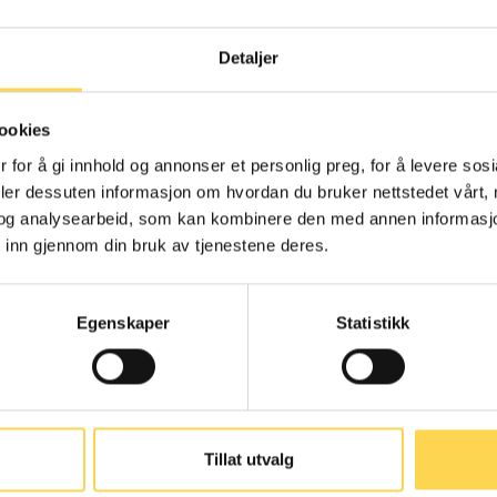
Detaljer
menngjøringsloven
Alternativ
ookies
behandlingslov
 for å gi innhold og annonser et personlig preg, for å levere sos
deler dessuten informasjon om hvordan du bruker nettstedet vårt,
Arbeidsrett
og analysearbeid, som kan kombinere den med annen informasjon d
Helse- og omsorgsre
 inn gjennom din bruk av tjenestene deres.
Egenskaper
Statistikk
nskaffelsesloven
Arbeidsmarkedsl
Tillat utvalg