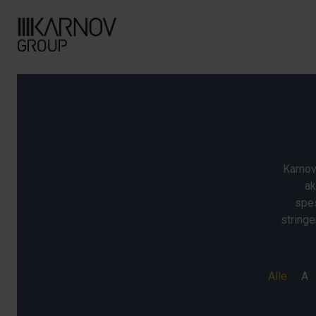
Karnov
ak
spes
stringe