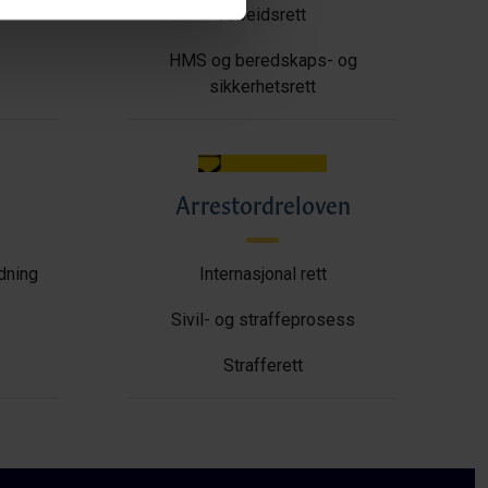
Arbeidsrett
HMS og beredskaps- og
sikkerhetsrett
Arrestordreloven
ldning
Internasjonal rett
Sivil- og straffeprosess
Strafferett