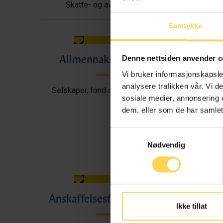
Skatte- og avgiftsrett
Samtykke
Allmennaksjeloven
All
Denne nettsiden anvender c
Vi bruker informasjonskapsler
analysere trafikken vår. Vi 
Selskaper, fond og foreninger
sosiale medier, annonsering 
dem, eller som de har samlet
Samtykkevalg
Nødvendig
Anskaffelsesforskriften
A
Ikke tillat