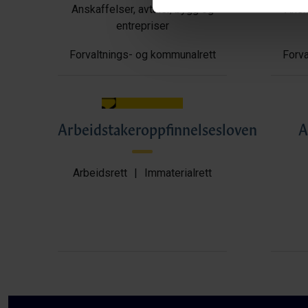
Anskaffelser, avtaler, bygg og
Anska
entrepriser
Forvaltnings- og kommunalrett
Forva
Arbeidstakeroppfinnelsesloven
A
Arbeidsrett
|
Immaterialrett