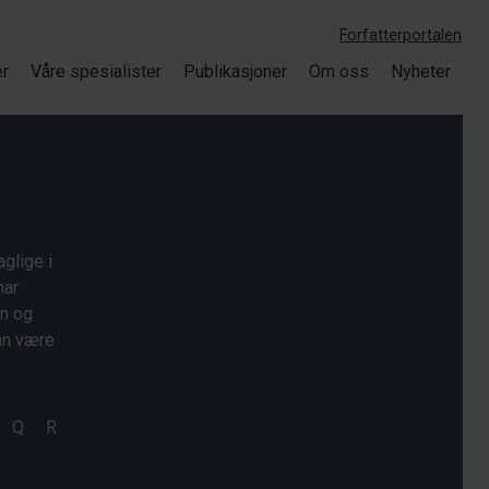
Forfatterportalen
er
Våre spesialister
Publikasjoner
Om oss
Nyheter
glige i
har
on og
kan være