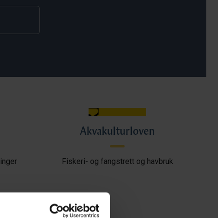
Akvakulturloven
inger
Fiskeri- og fangstrett og havbruk