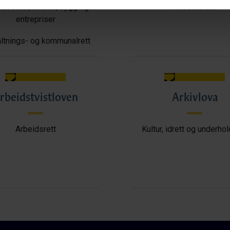
ffelser, avtaler, bygg og
Arbeidsrett
entrepriser
ltnings- og kommunalrett
rbeidstvistloven
Arkivlova
Arbeidsrett
Kultur, idrett og underho