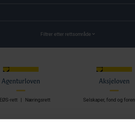
Filtrer etter rettsområde
Agenturloven
Aksjeloven
EØS-rett
|
Næringsrett
Selskaper, fond og foren