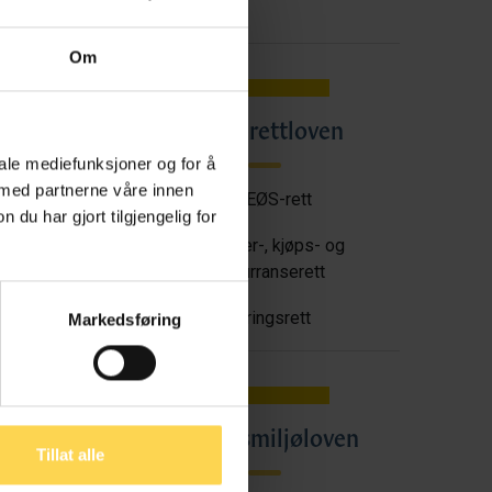
Om
Angrerettloven
en
iale mediefunksjoner og for å
 med partnerne våre innen
EU/EØS-rett
u har gjort tilgjengelig for
tt
Forbruker-, kjøps- og
konkurranserett
Næringsrett
Markedsføring
oven
Arbeidsmiljøloven
Tillat alle