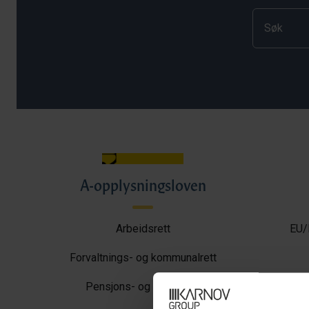
A-opplysningsloven
Arbeidsrett
EU/
Forvaltnings- og kommunalrett
Pensjons- og trygderett