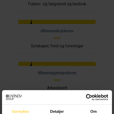
Fiskeri- og fangstrett og havbruk
Allmennaksjeloven
Selskaper, fond og foreninger
Allmenngjøringsloven
Arbeidsrett
Samtykke
Detaljer
Om