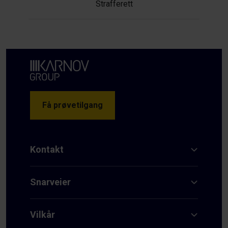
Strafferett
Få prøvetilgang
Kontakt
Snarveier
Vilkår