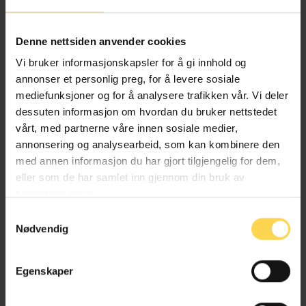
Alternativ behandlingsloven
Denne nettsiden anvender cookies
Helse- og omsorgsrett
Vi bruker informasjonskapsler for å gi innhold og
annonser et personlig preg, for å levere sosiale
mediefunksjoner og for å analysere trafikken vår. Vi deler
dessuten informasjon om hvordan du bruker nettstedet
Angrerettloven
vårt, med partnerne våre innen sosiale medier,
annonsering og analysearbeid, som kan kombinere den
EU/EØS-rett
med annen informasjon du har gjort tilgjengelig for dem,
eller som de har samlet inn gjennom din bruk av
Forbruker-, kjøps- og konkurranserett
tjenestene deres.
Næringsrett
Samtykkevalg
Nødvendig
Egenskaper
Anskaffelsesforskriften