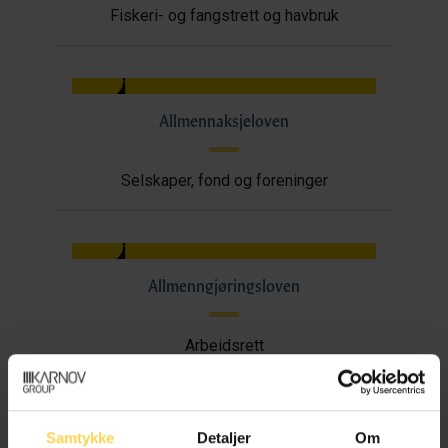
Fiskeri- og fangstrett og havbruk
Allmennaksjeloven
Selskaper, fond og foreninger
Allmenngjøringsloven
Arbeidsrett
Samtykke
Detaljer
Om