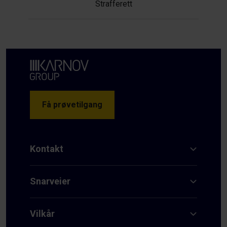
Strafferett
Få prøvetilgang
Kontakt
Snarveier
Vilkår