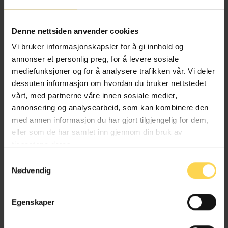
Alternativ behandlingsloven
Denne nettsiden anvender cookies
Helse- og omsorgsrett
Vi bruker informasjonskapsler for å gi innhold og
annonser et personlig preg, for å levere sosiale
mediefunksjoner og for å analysere trafikken vår. Vi deler
dessuten informasjon om hvordan du bruker nettstedet
Angrerettloven
vårt, med partnerne våre innen sosiale medier,
annonsering og analysearbeid, som kan kombinere den
EU/EØS-rett
med annen informasjon du har gjort tilgjengelig for dem,
eller som de har samlet inn gjennom din bruk av
Forbruker-, kjøps- og konkurranserett
tjenestene deres.
Næringsrett
Samtykkevalg
Nødvendig
Egenskaper
Anskaffelsesforskriften