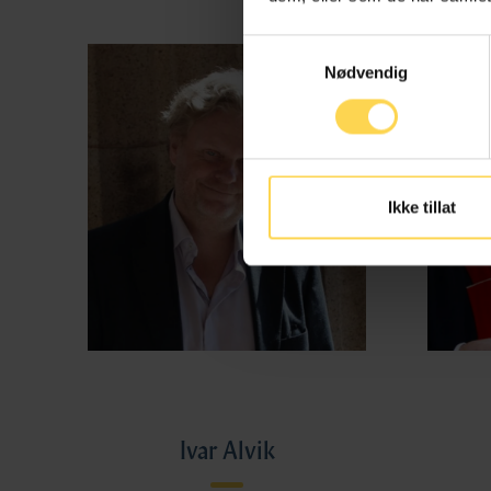
Samtykkevalg
Nødvendig
Ikke tillat
Ivar Alvik