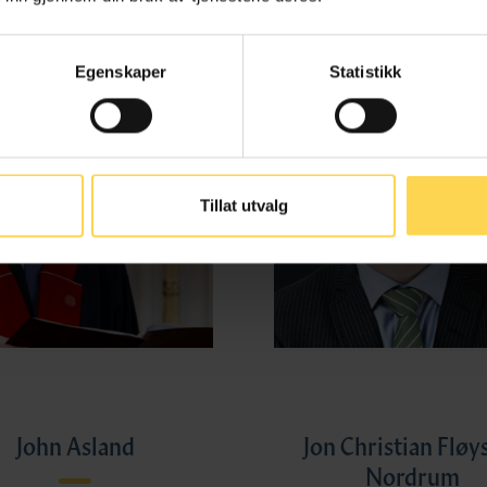
Egenskaper
Statistikk
Tillat utvalg
John Asland
Jon Christian Fløy
Nordrum