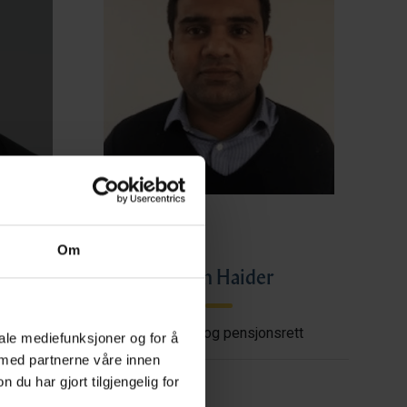
Om
ye
Imran Haider
shore
Trygderett og pensjonsrett
iale mediefunksjoner og for å
 med partnerne våre innen
u har gjort tilgjengelig for