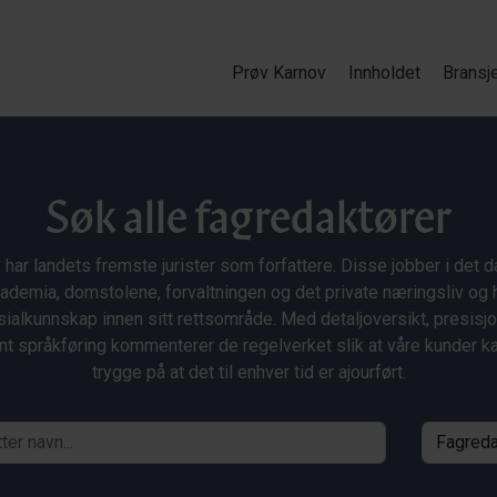
Prøv Karnov
Innholdet
Bransj
Søk alle fagredaktører
 har landets fremste jurister som forfattere. Disse jobber i det da
ademia, domstolene, forvaltningen og det private næringsliv og 
ialkunnskap innen sitt rettsområde. Med detaljoversikt, presisj
nt språkføring kommenterer de regelverket slik at våre kunder 
trygge på at det til enhver tid er ajourført.