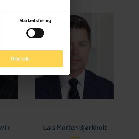
Markedsføring
Tillat alle
svik
Lars Morten Bjørkholt