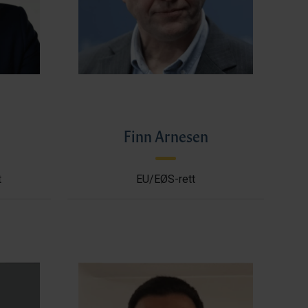
l
Finn Arnesen
t
EU/EØS-rett