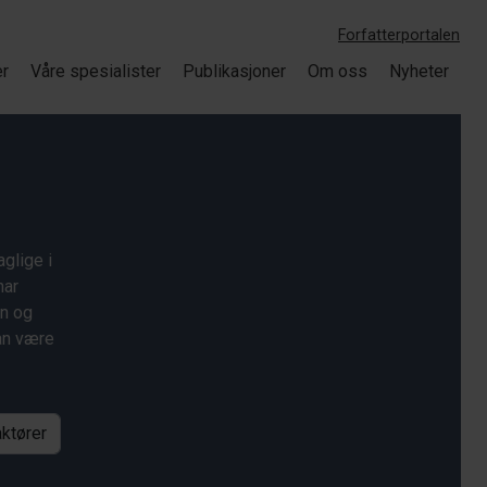
Forfatterportalen
er
Våre spesialister
Publikasjoner
Om oss
Nyheter
glige i
har
on og
kan være