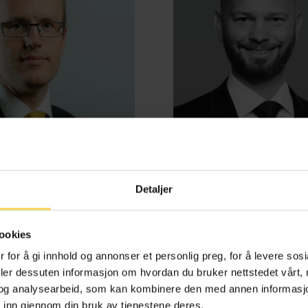
Detaljer
d Benestad Anderssen
Henrik Bjørneb
ookies
e-, kontrakts- og boligrett
Energi, petroleum og off
 for å gi innhold og annonser et personlig preg, for å levere sos
deler dessuten informasjon om hvordan du bruker nettstedet vårt,
og analysearbeid, som kan kombinere den med annen informasjon d
 inn gjennom din bruk av tjenestene deres.