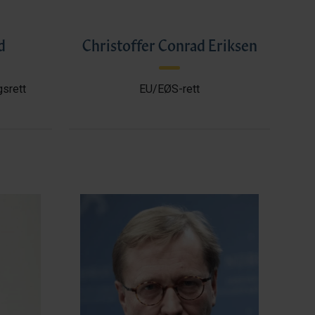
d
Christoffer Conrad Eriksen
gsrett
EU/EØS-rett