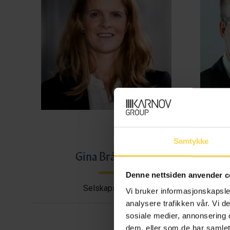
Samtykke
Gina Bråthen
Haral
Denne nettsiden anvender c
Selskapsrett
Avtal
Vi bruker informasjonskapsler
analysere trafikken vår. Vi 
sosiale medier, annonsering 
dem, eller som de har samlet