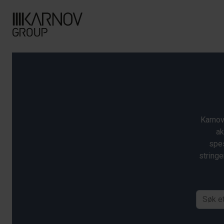
Karnov
ak
spes
stringe