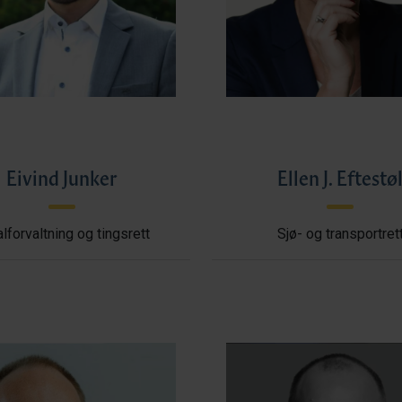
Eivind Junker
Ellen J. Eftestø
lforvaltning og tingsrett
Sjø- og transportret