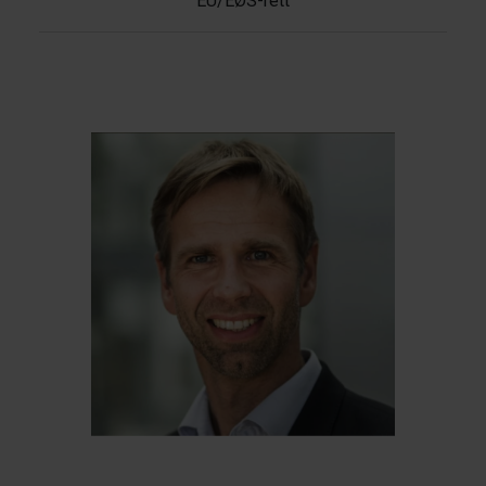
EU/EØS-rett