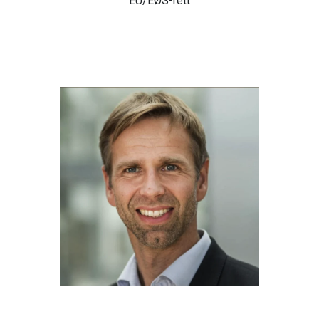
EU/EØS-rett