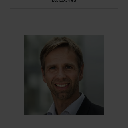
EU/EØS-rett