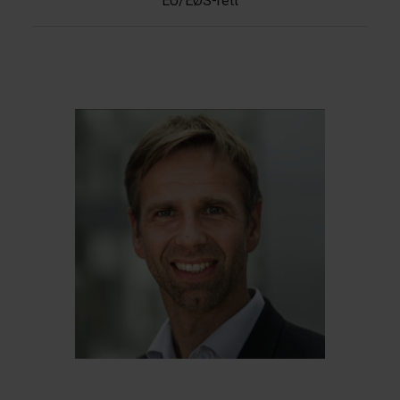
EU/EØS-rett