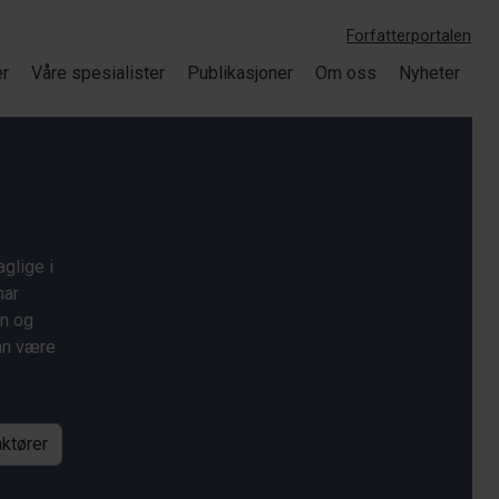
Forfatterportalen
er
Våre spesialister
Publikasjoner
Om oss
Nyheter
glige i
har
on og
kan være