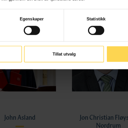
Egenskaper
Statistikk
Tillat utvalg
John Asland
Jon Christian Fløy
Nordrum