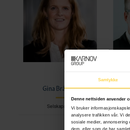
Samtykke
Gina Bråthen
Haral
Denne nettsiden anvender c
Selskapsrett
Avtal
Vi bruker informasjonskapsler
analysere trafikken vår. Vi 
sosiale medier, annonsering 
dem, eller som de har samlet