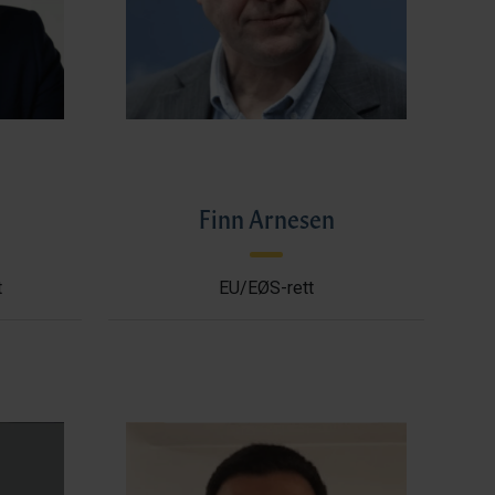
l
Finn Arnesen
t
EU/EØS-rett