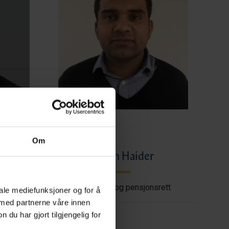
Om
ye
Imran Haider
shore
Trygderett og pensjonsrett
iale mediefunksjoner og for å
 med partnerne våre innen
u har gjort tilgjengelig for