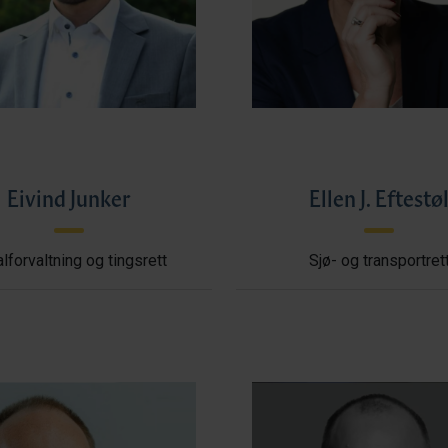
Eivind Junker
Ellen J. Eftestø
lforvaltning og tingsrett
Sjø- og transportret