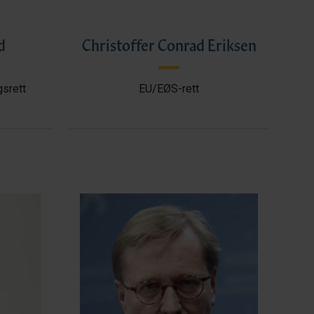
d
Christoffer Conrad Eriksen
gsrett
EU/EØS-rett