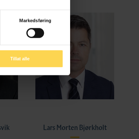
Markedsføring
Tillat alle
svik
Lars Morten Bjørkholt