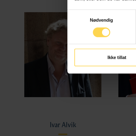
Samtykkevalg
Nødvendig
Ikke tillat
Ivar Alvik