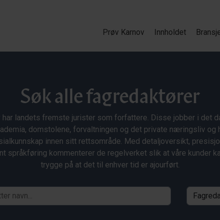
Prøv Karnov
Innholdet
Bransj
Søk alle fagredaktører
 har landets fremste jurister som forfattere. Disse jobber i det da
ademia, domstolene, forvaltningen og det private næringsliv og 
ialkunnskap innen sitt rettsområde. Med detaljoversikt, presisj
nt språkføring kommenterer de regelverket slik at våre kunder 
trygge på at det til enhver tid er ajourført.