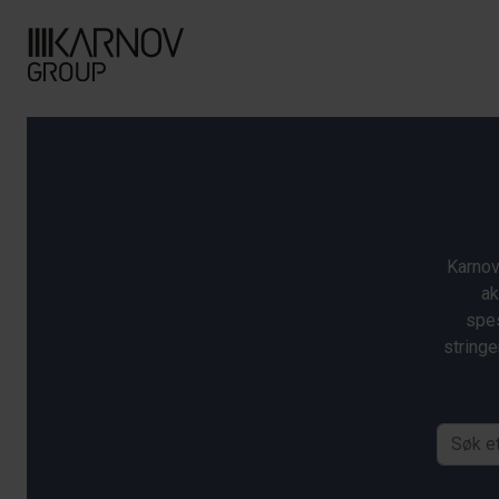
Karnov
ak
spes
stringe