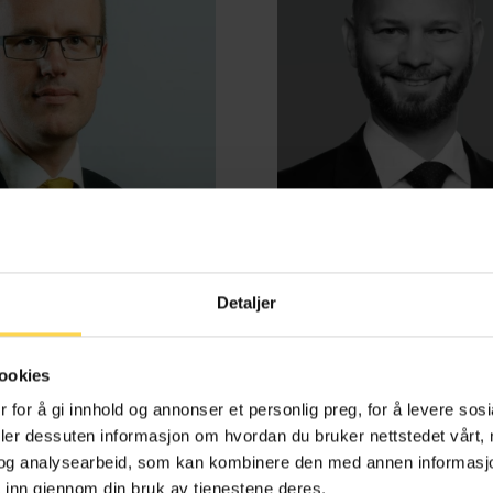
Detaljer
d Benestad Anderssen
Henrik Bjørneb
ookies
e-, kontrakts- og boligrett
Energi, petroleum og off
 for å gi innhold og annonser et personlig preg, for å levere sos
deler dessuten informasjon om hvordan du bruker nettstedet vårt,
og analysearbeid, som kan kombinere den med annen informasjon d
 inn gjennom din bruk av tjenestene deres.