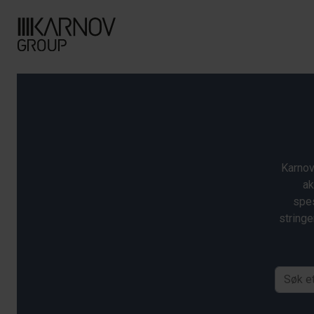
Karnov
ak
spes
stringe