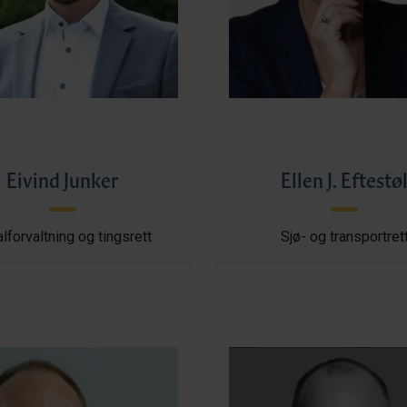
Eivind Junker
Ellen J. Eftestø
lforvaltning og tingsrett
Sjø- og transportret