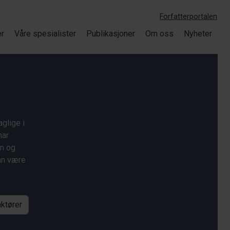
Forfatterportalen
er
Våre spesialister
Publikasjoner
Om oss
Nyheter
glige i
har
on og
kan være