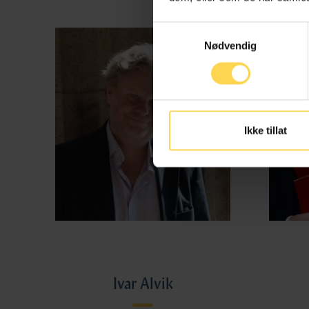
Samtykkevalg
Nødvendig
Ikke tillat
Ivar Alvik