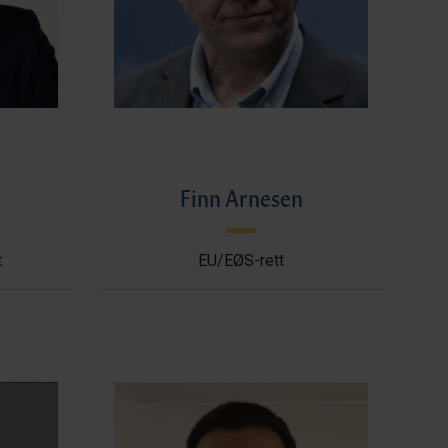
l
Finn Arnesen
t
EU/EØS-rett