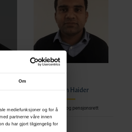
Om
ye
Imran Haider
shore
Trygderett og pensjonsrett
iale mediefunksjoner og for å
 med partnerne våre innen
u har gjort tilgjengelig for