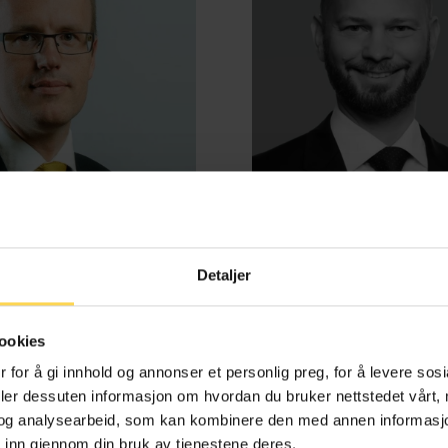
Detaljer
d Benestad Anderssen
Henrik Bjørneb
ookies
e-, kontrakts- og boligrett
Energi, petroleum og off
 for å gi innhold og annonser et personlig preg, for å levere sos
deler dessuten informasjon om hvordan du bruker nettstedet vårt,
og analysearbeid, som kan kombinere den med annen informasjon d
 inn gjennom din bruk av tjenestene deres.