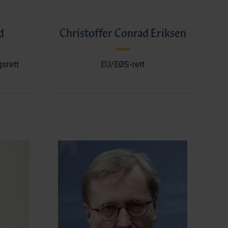
d
Christoffer Conrad Eriksen
gsrett
EU/EØS-rett