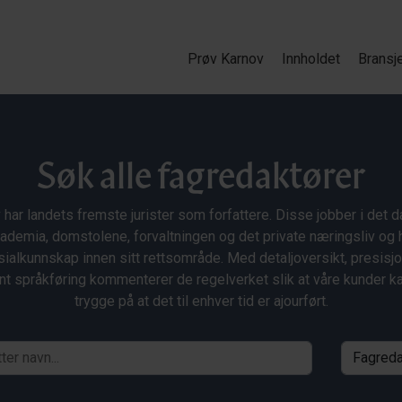
Prøv Karnov
Innholdet
Bransj
Søk alle fagredaktører
 har landets fremste jurister som forfattere. Disse jobber i det da
ademia, domstolene, forvaltningen og det private næringsliv og 
ialkunnskap innen sitt rettsområde. Med detaljoversikt, presisj
nt språkføring kommenterer de regelverket slik at våre kunder 
trygge på at det til enhver tid er ajourført.