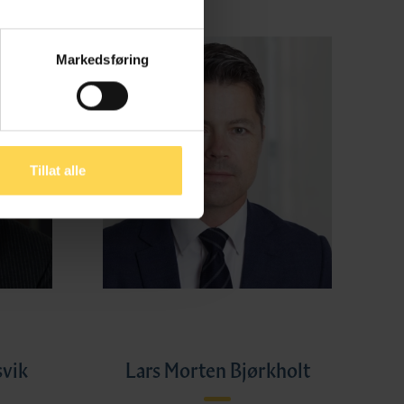
Markedsføring
Tillat alle
svik
Lars Morten Bjørkholt