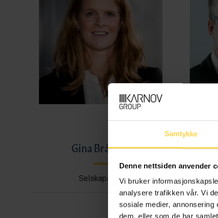
Samtykke
Gina Bråthen
Haral
Denne nettsiden anvender c
Selskapsrett
Avtal
Vi bruker informasjonskapsler
analysere trafikken vår. Vi 
sosiale medier, annonsering 
dem, eller som de har samlet