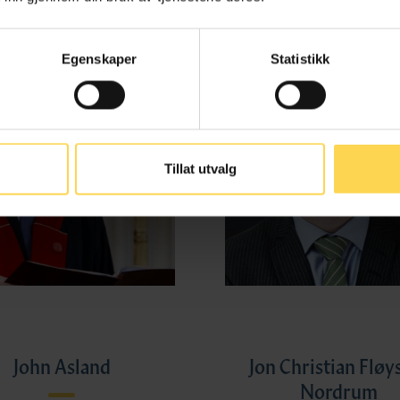
Egenskaper
Statistikk
Tillat utvalg
John Asland
Jon Christian Fløy
Nordrum