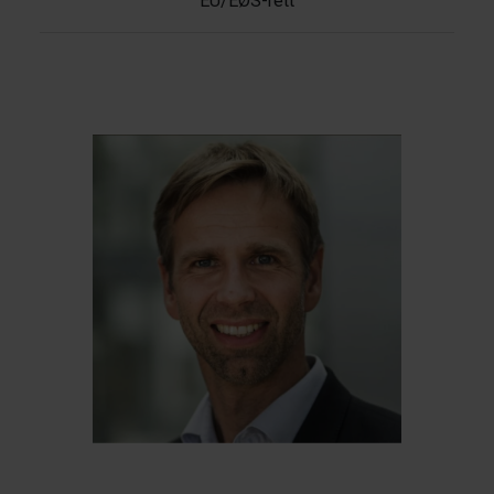
EU/EØS-rett