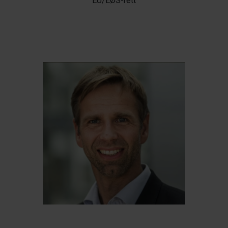
EU/EØS-rett