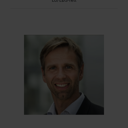
EU/EØS-rett