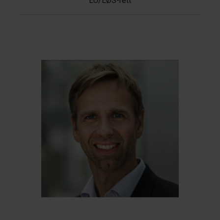
EU/EØS-rett