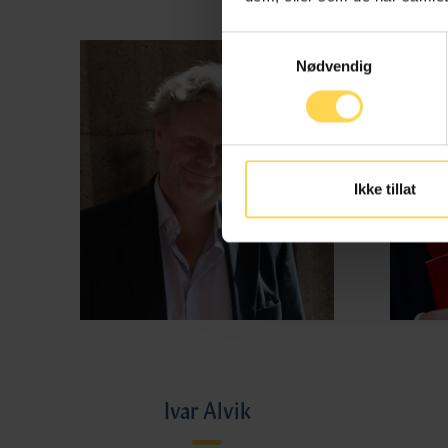
Samtykkevalg
Nødvendig
Ikke tillat
Ivar Alvik