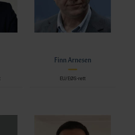
l
Finn Arnesen
t
EU/EØS-rett