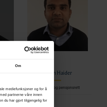
Om
ye
Imran Haider
shore
Trygderett og pensjonsrett
iale mediefunksjoner og for å
 med partnerne våre innen
u har gjort tilgjengelig for