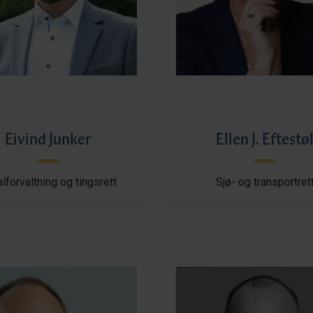
Eivind Junker
Ellen J. Eftestø
lforvaltning og tingsrett
Sjø- og transportret