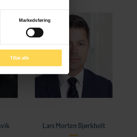
Markedsføring
Tillat alle
svik
Lars Morten Bjørkholt