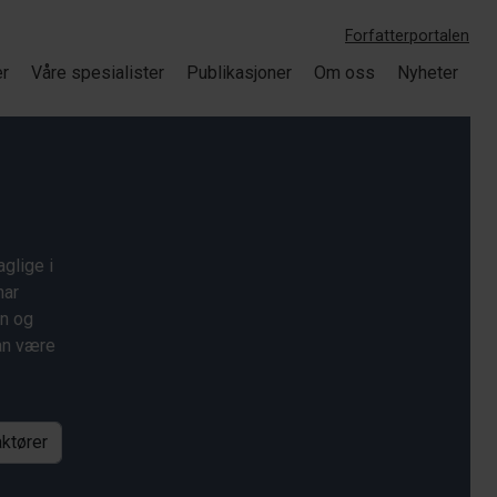
Forfatterportalen
er
Våre spesialister
Publikasjoner
Om oss
Nyheter
glige i
har
on og
kan være