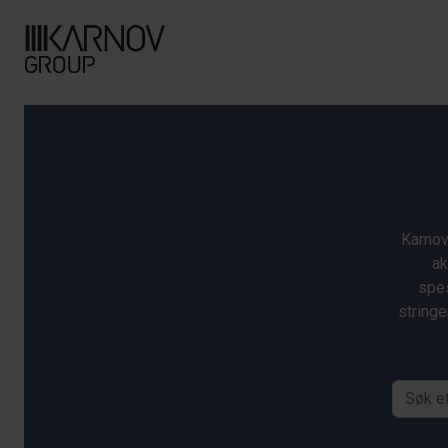
Karnov
ak
spes
stringe