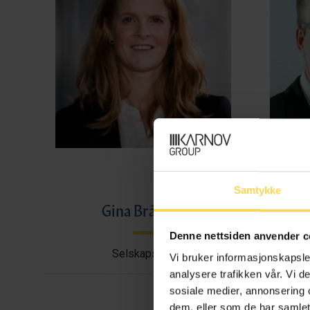
Samtykke
Gina Bråthen
Haral
Denne nettsiden anvender c
Selskapsrett
Avtal
Vi bruker informasjonskapsler
analysere trafikken vår. Vi 
sosiale medier, annonsering 
dem, eller som de har samlet