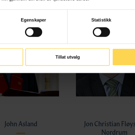
Egenskaper
Statistikk
Tillat utvalg
John Asland
Jon Christian Fløy
Nordrum