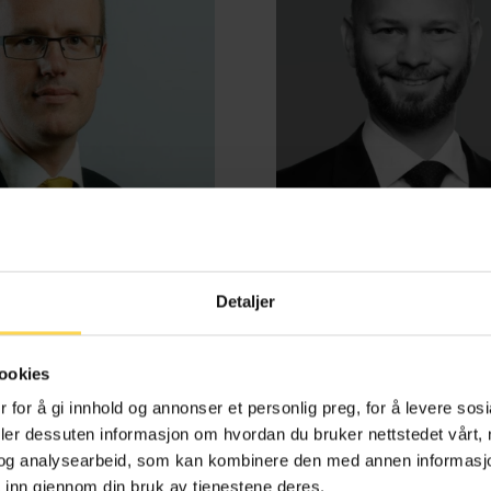
Detaljer
d Benestad Anderssen
Henrik Bjørneb
ookies
e-, kontrakts- og boligrett
Energi, petroleum og off
 for å gi innhold og annonser et personlig preg, for å levere sos
deler dessuten informasjon om hvordan du bruker nettstedet vårt,
og analysearbeid, som kan kombinere den med annen informasjon d
 inn gjennom din bruk av tjenestene deres.