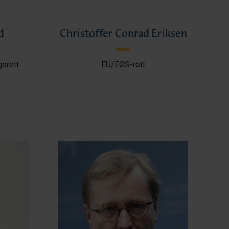
d
Christoffer Conrad Eriksen
gsrett
EU/EØS-rett