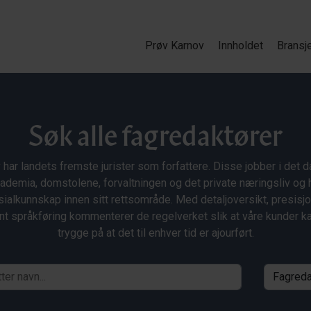
Prøv Karnov
Innholdet
Bransj
Søk alle fagredaktører
 har landets fremste jurister som forfattere. Disse jobber i det da
ademia, domstolene, forvaltningen og det private næringsliv og 
ialkunnskap innen sitt rettsområde. Med detaljoversikt, presisj
nt språkføring kommenterer de regelverket slik at våre kunder 
trygge på at det til enhver tid er ajourført.