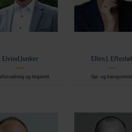
Eivind Junker
Ellen J. Eftestø
lforvaltning og tingsrett
Sjø- og transportret