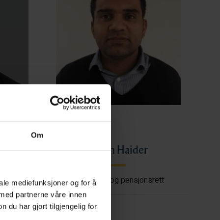
Om
ye
Imran Haider
shore
Trygderett og pensjonsrett
iale mediefunksjoner og for å
 med partnerne våre innen
u har gjort tilgjengelig for