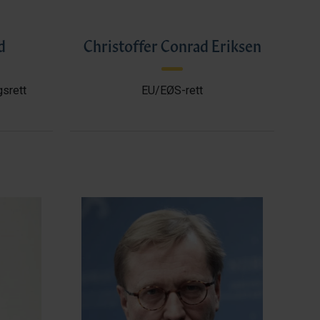
d
Christoffer Conrad Eriksen
gsrett
EU/EØS-rett