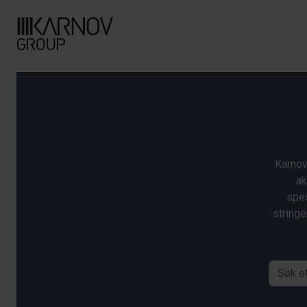
Karnov
ak
spes
stringe