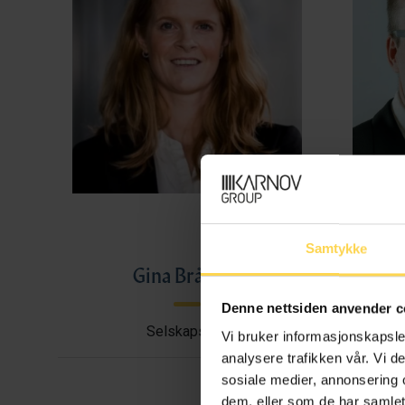
Samtykke
Gina Bråthen
Haral
Denne nettsiden anvender c
Selskapsrett
Avtal
Vi bruker informasjonskapsler
analysere trafikken vår. Vi 
sosiale medier, annonsering 
dem, eller som de har samlet