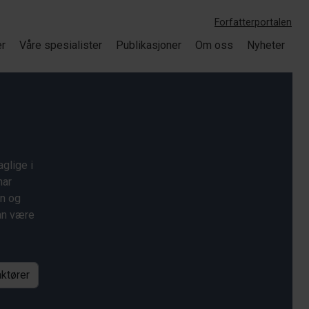
Forfatterportalen
er
Våre spesialister
Publikasjoner
Om oss
Nyheter
glige i
har
on og
kan være