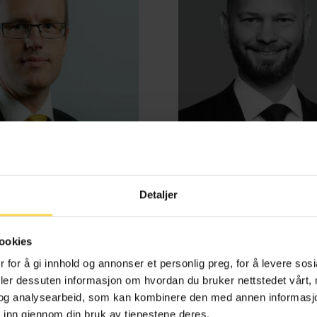
Detaljer
d Benestad Anderssen
Henrik Bjørneb
ookies
e-, kontrakts- og boligrett
Energi, petroleum og off
 for å gi innhold og annonser et personlig preg, for å levere sos
deler dessuten informasjon om hvordan du bruker nettstedet vårt,
og analysearbeid, som kan kombinere den med annen informasjon d
 inn gjennom din bruk av tjenestene deres.