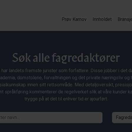
Prøv Karnov
Innholdet
Bransj
Søk alle fagredaktører
 har landets fremste jurister som forfattere. Disse jobber i det da
ademia, domstolene, forvaltningen og det private næringsliv og 
ialkunnskap innen sitt rettsområde. Med detaljoversikt, presisj
nt språkføring kommenterer de regelverket slik at våre kunder 
trygge på at det til enhver tid er ajourført.