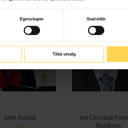
Egenskaper
Statistikk
Tillat utvalg
John Asland
Jon Christian Fløy
Nordrum