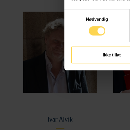
Samtykkevalg
Nødvendig
Ikke tillat
Ivar Alvik