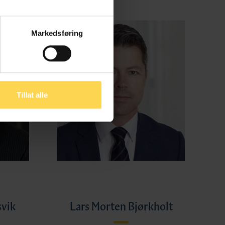
Markedsføring
Tillat alle
svik
Lars Morten Bjørkholt