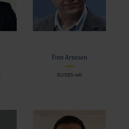
l
Finn Arnesen
t
EU/EØS-rett