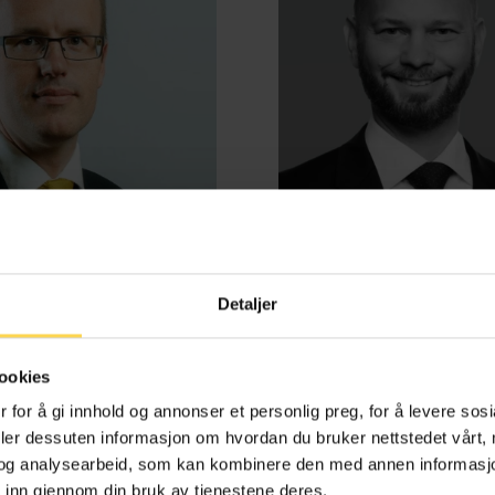
Detaljer
d Benestad Anderssen
Henrik Bjørneb
ookies
e-, kontrakts- og boligrett
Energi, petroleum og off
 for å gi innhold og annonser et personlig preg, for å levere sos
deler dessuten informasjon om hvordan du bruker nettstedet vårt,
og analysearbeid, som kan kombinere den med annen informasjon d
 inn gjennom din bruk av tjenestene deres.