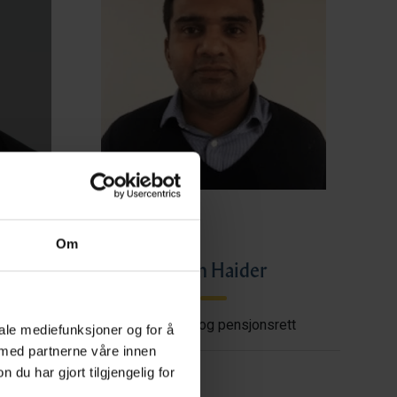
Om
ye
Imran Haider
shore
Trygderett og pensjonsrett
iale mediefunksjoner og for å
 med partnerne våre innen
u har gjort tilgjengelig for