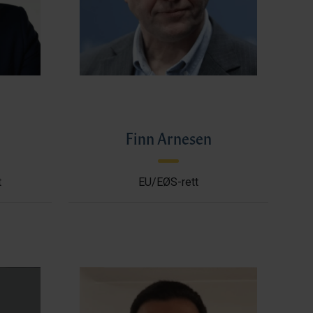
l
Finn Arnesen
t
EU/EØS-rett