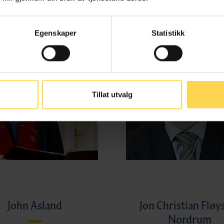
Egenskaper
Statistikk
Tillat utvalg
John Asland
Jon Christian Fløy
Nordrum