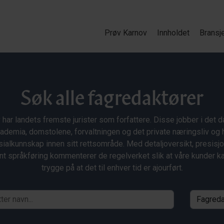
Prøv Karnov
Innholdet
Bransj
Søk alle fagredaktører
 har landets fremste jurister som forfattere. Disse jobber i det da
ademia, domstolene, forvaltningen og det private næringsliv og 
ialkunnskap innen sitt rettsområde. Med detaljoversikt, presisj
nt språkføring kommenterer de regelverket slik at våre kunder 
trygge på at det til enhver tid er ajourført.