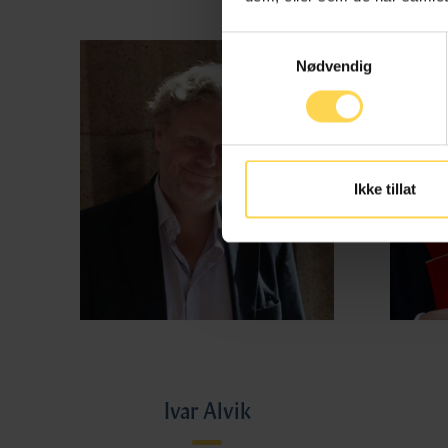
Samtykkevalg
Nødvendig
Ikke tillat
Ivar Alvik