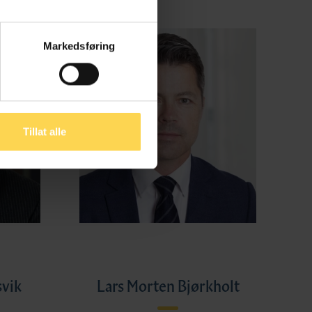
Markedsføring
Tillat alle
svik
Lars Morten Bjørkholt