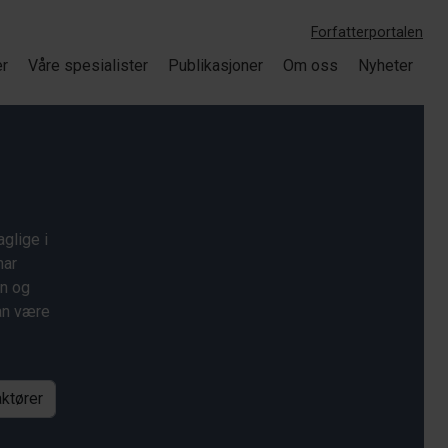
Forfatterportalen
er
Våre spesialister
Publikasjoner
Om oss
Nyheter
glige i
har
on og
kan være