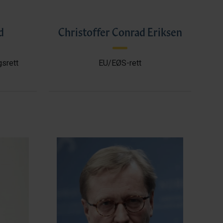
d
Christoffer Conrad Eriksen
gsrett
EU/EØS-rett