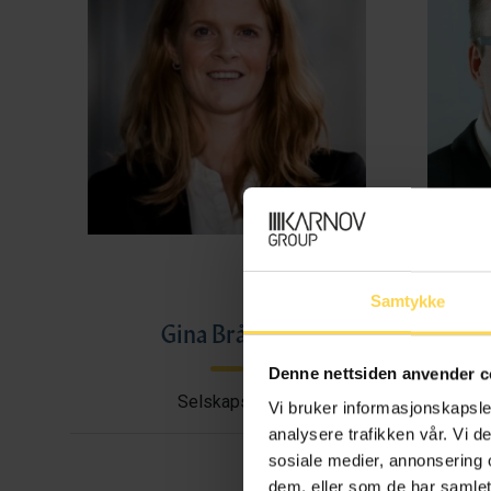
Samtykke
Gina Bråthen
Haral
Denne nettsiden anvender c
Selskapsrett
Avtal
Vi bruker informasjonskapsler
analysere trafikken vår. Vi 
sosiale medier, annonsering 
dem, eller som de har samlet