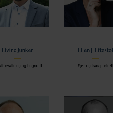
Eivind Junker
Ellen J. Eftestø
lforvaltning og tingsrett
Sjø- og transportret