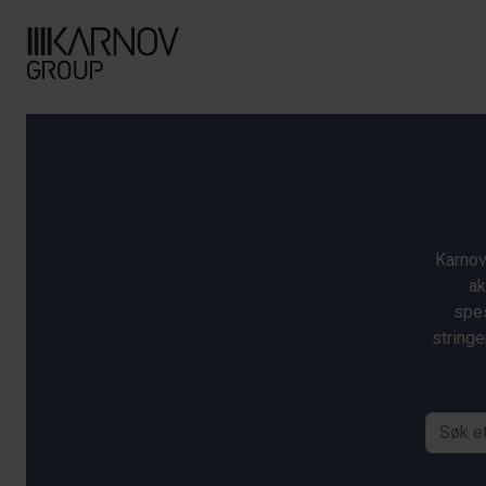
Karnov
ak
spes
stringe