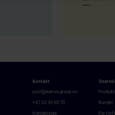
Kontakt
Snarvei
post@karnovgroup.no
Produkt
+47 22 53 60 70
Kunder
Kontaktside
For forf