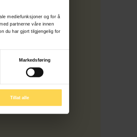
iale mediefunksjoner og for å
 med partnerne våre innen
u har gjort tilgjengelig for
eids­partner
Markedsføring
at stiftelse som ble opprettet i
partementet og Det juridiske
versitetet i Oslo.
l er å opprette, vedlikeholde og
 rettslig informasjon.
Tillat alle