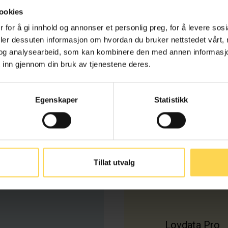
ookies
 for å gi innhold og annonser et personlig preg, for å levere sos
deler dessuten informasjon om hvordan du bruker nettstedet vårt,
og analysearbeid, som kan kombinere den med annen informasjon d
 inn gjennom din bruk av tjenestene deres.
r
Samarb
Egenskaper
Statistikk
 på våre
Lovdata er en priv
dersom du har en
1981 av Justisde
u velkommen til å
fakultetet ved Uni
Stiftelsens formå
de fagmiljø, svært
drive systemer for
Tillat utvalg
dyktige
Lovdata Pro