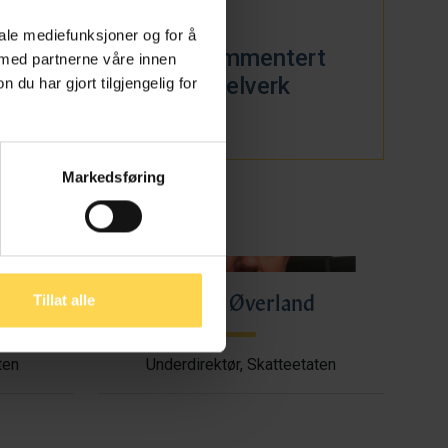
riften
iale mediefunksjoner og for å
Alt kommentert
 med partnerne våre innen
regelverk
u har gjort tilgjengelig for
t
Markedsføring
Erling Øverland
Tillat alle
ten
Underdirektør, Skatteetaten