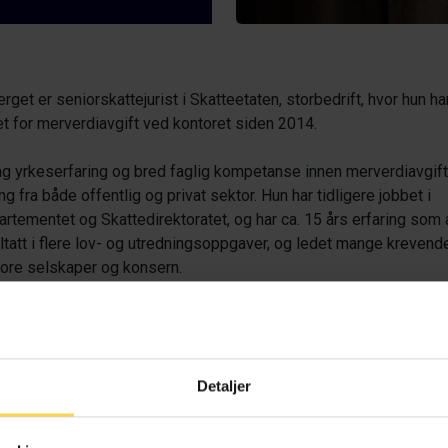
get er seniorskattejurist i Skatteetaten, storbedrift, hvor hun har
t for merverdiavgift ved kontoret siden 2014.
ng yrkeserfaring og bred faglig kompetanse innen merverdiavgift
g fra både offentlig og privat sektor. Hun har tidligere jobbet i
rtementet og Skattedirektoratet, og har ca. 15 års erfaring som 
ltatt i flere lov- og utredningsoppgaver, og ledet mange kreven
store selskaper og konsern.
redaksjonsansvaret og var medforfatter til boken Merverdiavgif
 erfaringer. Trude har holdt flere generelle og spesialtilpassede
erverdiavgiftsområdet og bokføringsregelverket.
Detaljer