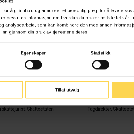
ookies
verdiavgiftsloven –
Merverdiavgiftsforsk
 for å gi innhold og annonser et personlig preg, for å levere sos
deler dessuten informasjon om hvordan du bruker nettstedet vårt,
mval
og analysearbeid, som kan kombinere den med annen informasjon d
Skatte- og avgiftsret
 inn gjennom din bruk av tjenestene deres.
Skatte- og avgiftsrett
Egenskaper
Statistikk
ina Sørensen Aas
Anne Graadahl
Tillat utvalg
rskattejurist, Skatteetaten
Fagdirektør, Skatteeta