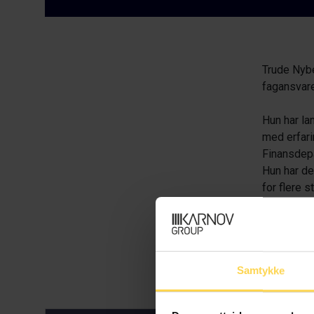
Trude Nyber
fagansvare
Hun har la
med erfarin
Finansdepa
Hun har de
for flere 
Hun hadde 
Praksis og
innenfor m
Samtykke