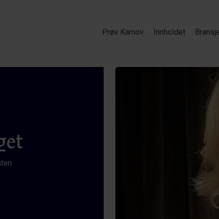
Prøv Karnov
Innholdet
Bransj
get
aten