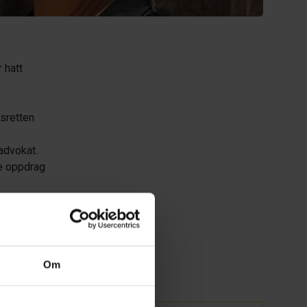
 hatt
sretten
advokat.
de oppdrag
t –
 kurs
Om