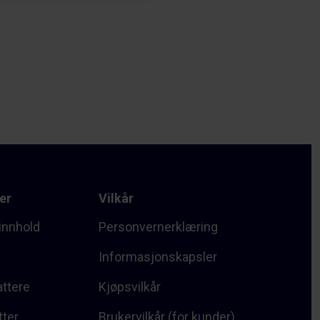
er
Vilkår
innhold
Personvernerklæring
Informasjonskapsler
attere
Kjøpsvilkår
tter
Brukervilkår (for kunder)