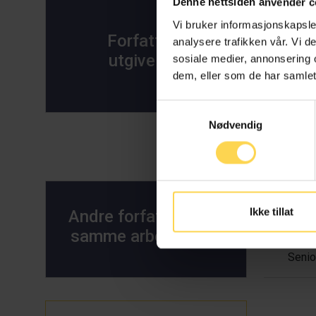
Denne nettsiden anvender c
Mer
Vi bruker informasjonskapsler
Forfatters
analysere trafikken vår. Vi 
utgivelser
sosiale medier, annonsering 
dem, eller som de har samlet
Samtykkevalg
Nødvendig
N
Ikke tillat
Andre forfattere ved
samme arbeidssted
Senio