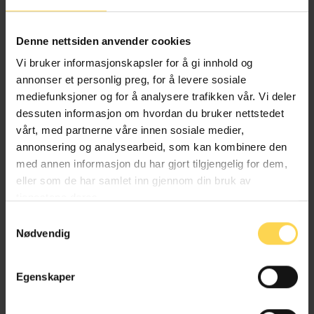
foreiningar og stiftingar), men han har også publisert
artiklar på andre område. Han har lang erfaring med
Denne nettsiden anvender cookies
lovarbeid, både som lovrådgivar i
Justisdepartementets lovavdeling og som leiar,
Vi bruker informasjonskapsler for å gi innhold og
medlem og sekretær av lovutval. Tore var mellom
annonser et personlig preg, for å levere sosiale
anna sekretær for Samvirkelovutvalet og var den som
mediefunksjoner og for å analysere trafikken vår. Vi deler
førte proposisjonen i pennen.
dessuten informasjon om hvordan du bruker nettstedet
vårt, med partnerne våre innen sosiale medier,
annonsering og analysearbeid, som kan kombinere den
med annen informasjon du har gjort tilgjengelig for dem,
eller som de har samlet inn gjennom din bruk av
tjenestene deres.
Forfatters utgivelser
Samtykkevalg
Nødvendig
Egenskaper