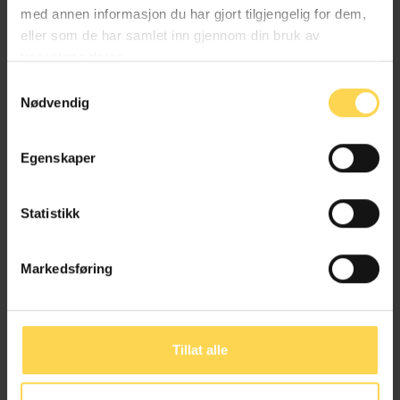
med annen informasjon du har gjort tilgjengelig for dem,
Advokatfullmektig, Advokatfirmaet Selmer AS
eller som de har samlet inn gjennom din bruk av
tjenestene deres.
Samtykkevalg
Nødvendig
Henriette Solbakke Jørgensen
Egenskaper
Fast advokat / Fagleder IP, Advokatfirmaet Selmer AS
Statistikk
Eline Hellem Langeland
Markedsføring
Senioradvokat, Advokatfirmaet Selmer AS
Tillat alle