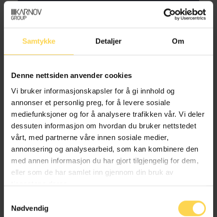
Samtykke
Detaljer
Om
Ole Aabye
Denne nettsiden anvender cookies
Advokat, KLP
Vi bruker informasjonskapsler for å gi innhold og
annonser et personlig preg, for å levere sosiale
mediefunksjoner og for å analysere trafikken vår. Vi deler
dessuten informasjon om hvordan du bruker nettstedet
Therese Bergsagel
vårt, med partnerne våre innen sosiale medier,
annonsering og analysearbeid, som kan kombinere den
Juridisk seniorrådgiver, KLP
med annen informasjon du har gjort tilgjengelig for dem,
eller som de har samlet inn gjennom din bruk av
tjenestene deres.
Samtykkevalg
Lars Boge
Nødvendig