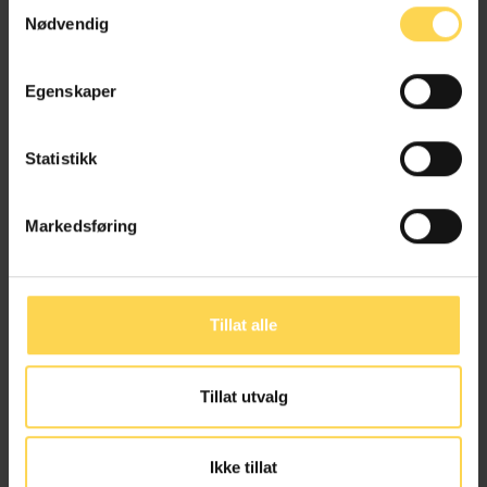
Samtykkevalg
Nødvendig
Familie-, person- og barnerett
Egenskaper
Statistikk
Alt kommentert regelverk
Markedsføring
Tillat alle
Tillat utvalg
Ikke tillat