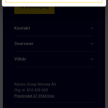
Få prøvetilgang
Kontakt
Snarveier
Vilkår
Karnov Group Norway AS
Org. nr. 924 428 600
Pilestredet 27, 0164 Oslo