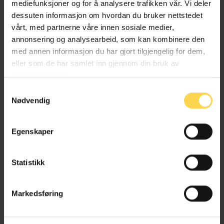
mediefunksjoner og for å analysere trafikken vår. Vi deler
dessuten informasjon om hvordan du bruker nettstedet
vårt, med partnerne våre innen sosiale medier,
annonsering og analysearbeid, som kan kombinere den
Forfatters utgivelser
med annen informasjon du har gjort tilgjengelig for dem,
eller som de har samlet inn gjennom din bruk av
tjenestene deres.
Samtykkevalg
Nødvendig
Merverdiavgiftsloven – mval
Egenskaper
Skatte- og avgiftsrett
Statistikk
Markedsføring
Merverdiavgiftskompensasjonsloven