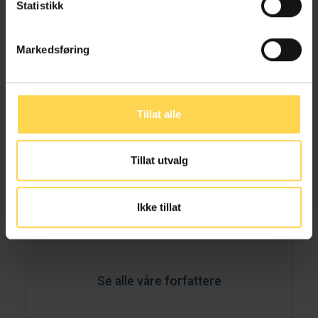
Statistikk
Andre forfattere ved samme
arbeidssted
Markedsføring
Tillat alle
Terese Negaard Sørli
Tillat utvalg
Partner, MNA, Advokatfirmaet Haavind AS
Ikke tillat
Se alle våre forfattere