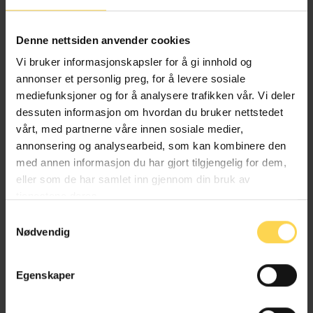
Denne nettsiden anvender cookies
Anskaffelsesforskriften – FOA
Vi bruker informasjonskapsler for å gi innhold og
annonser et personlig preg, for å levere sosiale
Anskaffelser, avtaler, bygg og entrepriser
mediefunksjoner og for å analysere trafikken vår. Vi deler
dessuten informasjon om hvordan du bruker nettstedet
vårt, med partnerne våre innen sosiale medier,
annonsering og analysearbeid, som kan kombinere den
med annen informasjon du har gjort tilgjengelig for dem,
eller som de har samlet inn gjennom din bruk av
Alt kommentert regelverk
tjenestene deres.
Samtykkevalg
Nødvendig
Egenskaper