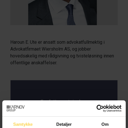
Haroun E. Ute er ansatt som advokatfullmektig i
Advokatfirmaet Wiersholm AS, og jobber
hovedsakelig med rådgivning og tvisteløsning innen
offentlige anskaffelser.
Forfatters utgivelser
Samtykke
Detaljer
Om