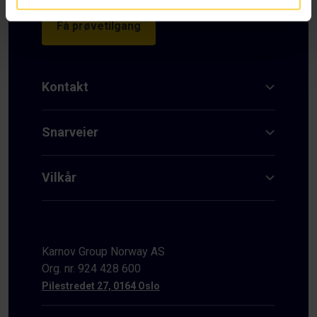
Få prøvetilgang
Kontakt
Snarveier
Vilkår
Karnov Group Norway AS
Org. nr. 924 428 600
Pilestredet 27, 0164 Oslo