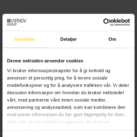
EØS i trygderetten
Boka gir en oversikt over EØS-rettens
Samtykke
Detaljer
Om
betydning på de ytelsene og
tjenestene som NAV forvalter, med
hovedvekt på trygdeforordningen og
Denne nettsiden anvender cookies
tilhørende rettspraksis. I etterkant av
Vi bruker informasjonskapsler for å gi innhold og
den alvorlige saken om NAV og
annonser et personlig preg, for å levere sosiale
rettsvesenets feilpraktisering av
mediefunksjoner og for å analysere trafikken vår. Vi deler
sentrale EØS-rettslige regler har det
dessuten informasjon om hvordan du bruker nettstedet
vært økt oppmerksomhet om EØS-
vårt, med partnerne våre innen sosiale medier,
regelverket på trygdeområdet. Norsk
annonsering og analysearbeid, som kan kombinere den
trygdelovgivning skal praktiseres i
med annen informasjon du har gjort tilgjengelig for dem,
overensstemmelse med EØS-
eller som de har samlet inn gjennom din bruk av
avtalens regler om likebehandling og
tjenestene deres.
fri bevegelighet, og norsk lov må vike