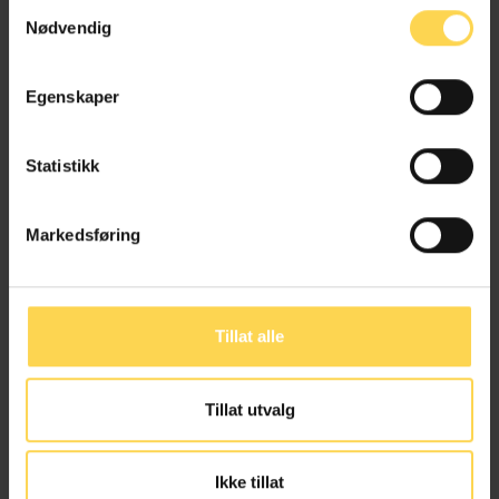
Samtykkevalg
hvis den er i motstrid med EØS-
Nødvendig
avtalen og tilhørende sekundærrett.
Boken er skrevet av Martin Andresen.
Egenskaper
Les boken i Lovdata Pro Karnov her
Statistikk
Utgivelsesår: 2024
Språk: Norsk
Markedsføring
ISBN: 978-82-93816-72-0
Tillat alle
Tillat utvalg
Ikke tillat