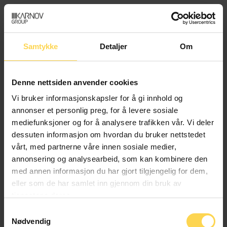
Menu
Samtykke
Detaljer
Om
Book not found.
Denne nettsiden anvender cookies
Vi bruker informasjonskapsler for å gi innhold og
annonser et personlig preg, for å levere sosiale
mediefunksjoner og for å analysere trafikken vår. Vi deler
dessuten informasjon om hvordan du bruker nettstedet
Få prøvetilgang
vårt, med partnerne våre innen sosiale medier,
annonsering og analysearbeid, som kan kombinere den
med annen informasjon du har gjort tilgjengelig for dem,
eller som de har samlet inn gjennom din bruk av
Kontakt
tjenestene deres.
Samtykkevalg
Nødvendig
Snarveier