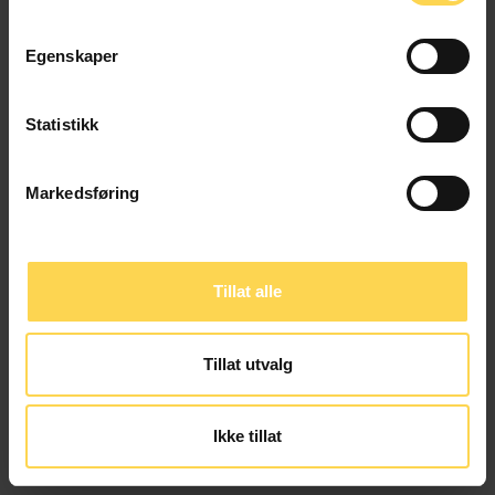
Egenskaper
Vilkår
Statistikk
Karnov Group Norway AS
Markedsføring
Org. nr. 924 428 600
Pilestredet 27, 0164 Oslo
Tillat alle
Følg oss:
LinkedIn
Instagram
Tillat utvalg
Ikke tillat