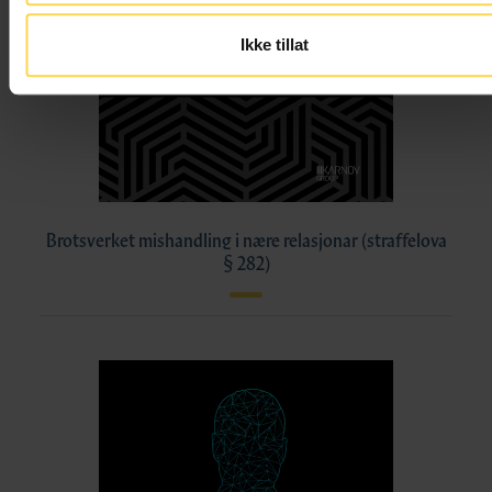
Ikke tillat
Brotsverket mishandling i nære relasjonar (straffelova
§ 282)