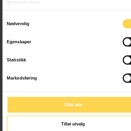
tjenestene deres.
Samtykkevalg
Nødvendig
Brækhus’ Omsetning og kreditt I
Egenskaper
Tvangsfullbyrdelse, gjeldsforhandling og konkurs
Statistikk
Markedsføring
Tillat alle
Tillat utvalg