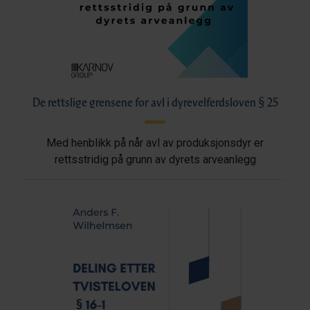
De rettslige grensene for avl i dyrevelferdsloven § 25
Med henblikk på når avl av produksjonsdyr er
rettsstridig på grunn av dyrets arveanlegg