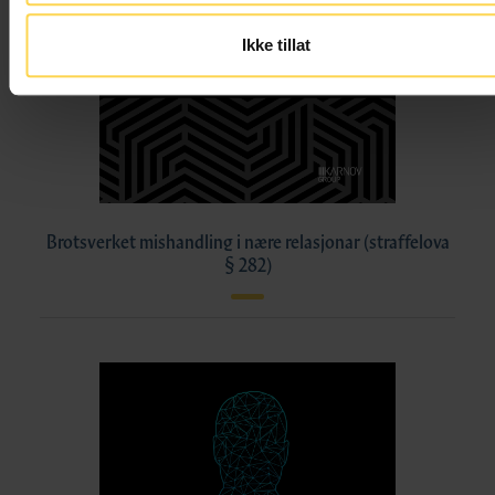
Ikke tillat
Brotsverket mishandling i nære relasjonar (straffelova
§ 282)