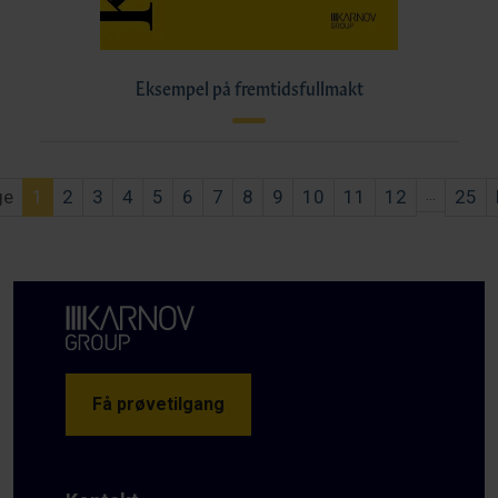
Eksempel på fremtidsfullmakt
ge
1
2
3
4
5
6
7
8
9
10
11
12
...
25
Få prøvetilgang