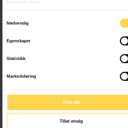
tjenestene deres.
Samtykkevalg
Nødvendig
Brækhus’ Omsetning og kreditt I
Egenskaper
Tvangsfullbyrdelse, gjeldsforhandling og konkurs
Statistikk
Markedsføring
Tillat alle
Tillat utvalg