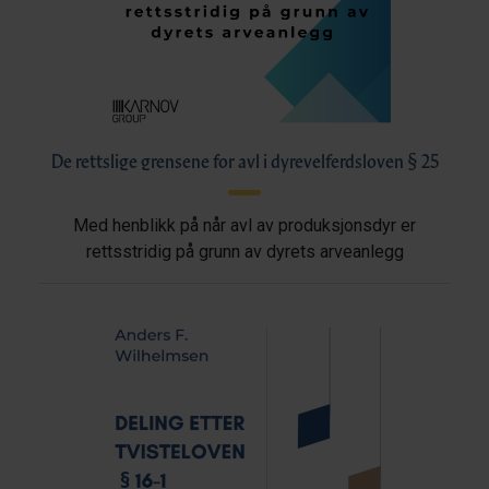
De rettslige grensene for avl i dyrevelferdsloven § 25
Med henblikk på når avl av produksjonsdyr er
rettsstridig på grunn av dyrets arveanlegg