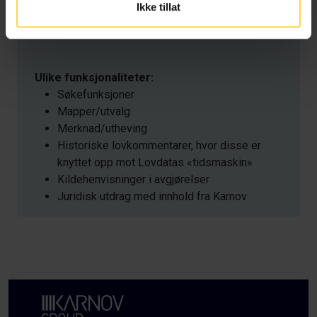
Ikke tillat
utdragsfunksjonalitet
Fagbøker og avtalemaler
Ulike funksjonaliteter:
Søkefunksjoner
Mapper/utvalg
Merknad/utheving
Historiske lovkommentarer, hvor disse er
knyttet opp mot Lovdatas «tidsmaskin»
Kildehenvisninger i avgjørelser
Juridisk utdrag med innhold fra Karnov