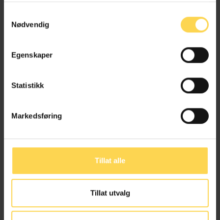
Samtykkevalg
Nødvendig
Leonel Resul
Salgssjef
Egenskaper
Statistikk
Webinaret fokuserer på følgende:
Presentasjon av Karnov i Lovdata Pro
Markedsføring
Hvordan navigere gjennom lovkommentarer
(strukturen har en ny teknisk rigg)
Øke forståelsen av krysshenvisninger og lenker
til andre kilder
Tillat alle
Innføring i EU-Karnov; supplerende kilder med
kommentarer til direktiver, forordninger og en
Tillat utvalg
rekke dommer
Bruk av Karnovs lovkommentarer i kombinasjon
med Lovdata og dets juridiske