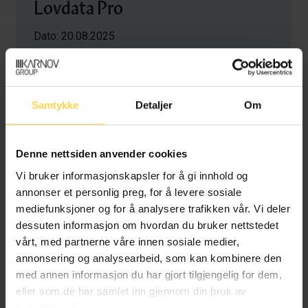
Lovdata Pro
Dato: 20.08.2025
Tid: kl. 12.00-12.30
Bli med på webinar og lær deg å bruke Karnov mer
effektivt i arbeidshverdagen. Under webinaret går vi
Samtykke
Detaljer
Om
gjennom Karnovs innhold, nyttige funksjoner som
historiske noter og utdrag. Det blir også Q&A.
Denne nettsiden anvender cookies
Vi bruker informasjonskapsler for å gi innhold og
Meld deg på
annonser et personlig preg, for å levere sosiale
mediefunksjoner og for å analysere trafikken vår. Vi deler
dessuten informasjon om hvordan du bruker nettstedet
vårt, med partnerne våre innen sosiale medier,
annonsering og analysearbeid, som kan kombinere den
med annen informasjon du har gjort tilgjengelig for dem,
eller som de har samlet inn gjennom din bruk av
tjenestene deres.