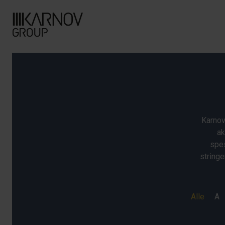
Karnov
ak
spes
stringe