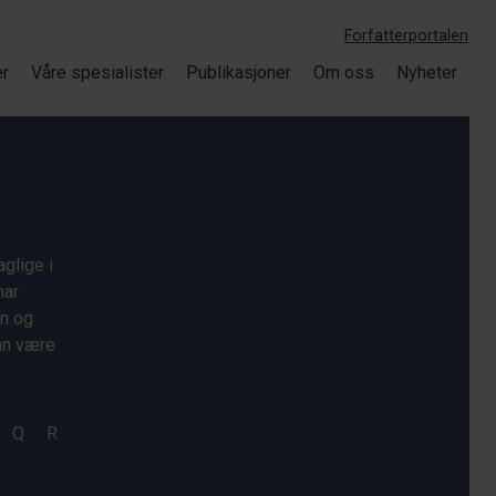
Forfatterportalen
er
Våre spesialister
Publikasjoner
Om oss
Nyheter
glige i
har
on og
kan være