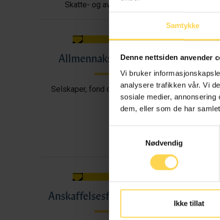
Skatte- og avgiftsrett
Samtykke
Allmennaksjeloven
All
Denne nettsiden anvender c
Vi bruker informasjonskapsler
analysere trafikken vår. Vi 
Selskaper, fond og foreninger
sosiale medier, annonsering 
dem, eller som de har samlet
Samtykkevalg
Nødvendig
Anskaffelsesforskriften
A
Ikke tillat