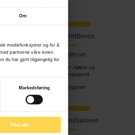
Om
Angrerettloven
en
iale mediefunksjoner og for å
 med partnerne våre innen
EU/EØS-rett
u har gjort tilgjengelig for
tt
Forbruker-, kjøps- og
konkurranserett
Næringsrett
Markedsføring
oven
Arbeidsmiljøloven
Tillat alle