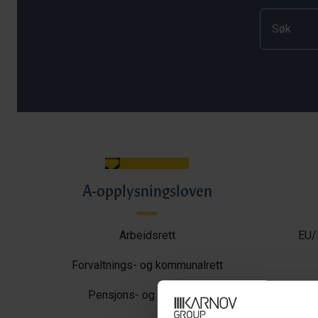
A-opplysningsloven
Arbeidsrett
EU/
Forvaltnings- og kommunalrett
Pensjons- og trygderett