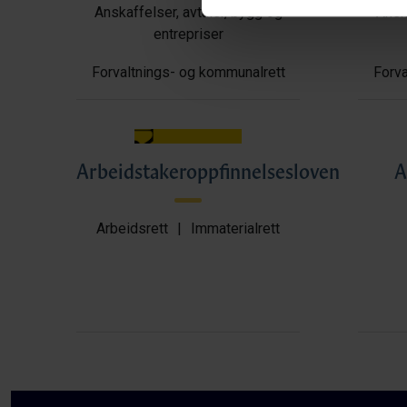
Anskaffelser, avtaler, bygg og
Anska
entrepriser
Forvaltnings- og kommunalrett
Forva
Arbeidstakeroppfinnelsesloven
A
Arbeidsrett
|
Immaterialrett