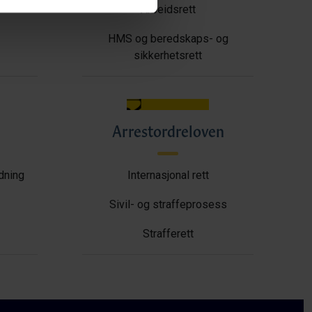
Arbeidsrett
HMS og beredskaps- og
sikkerhetsrett
Arrestordreloven
ldning
Internasjonal rett
Sivil- og straffeprosess
Strafferett