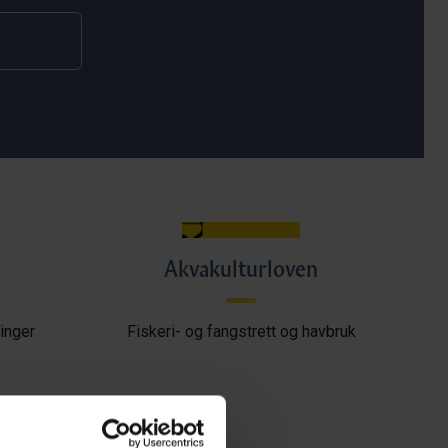
Akvakulturloven
inger
Fiskeri- og fangstrett og havbruk