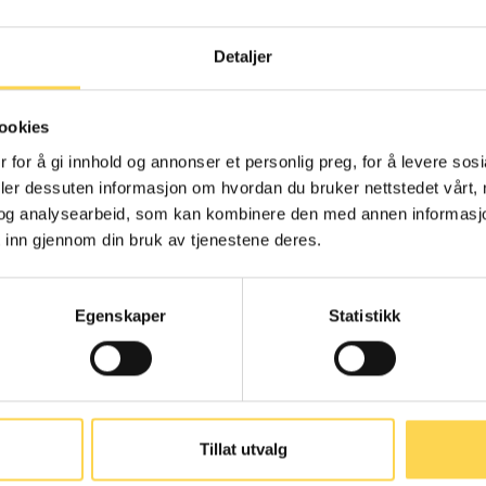
Detaljer
menngjøringsloven
Alternativ
ookies
behandlingslov
 for å gi innhold og annonser et personlig preg, for å levere sos
deler dessuten informasjon om hvordan du bruker nettstedet vårt,
Arbeidsrett
og analysearbeid, som kan kombinere den med annen informasjon d
Helse- og omsorgsre
 inn gjennom din bruk av tjenestene deres.
Egenskaper
Statistikk
nskaffelsesloven
Arbeidsmarkedsl
Tillat utvalg