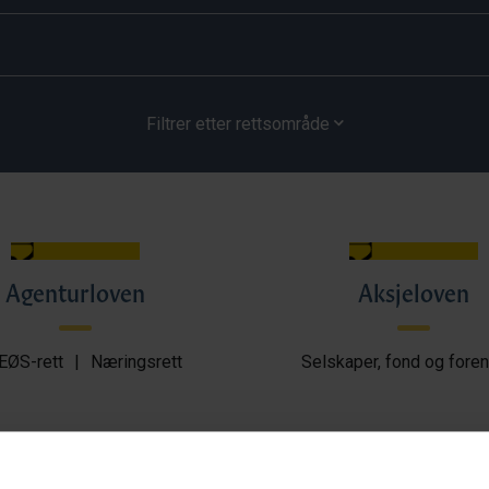
Filtrer etter rettsområde
Agenturloven
Aksjeloven
EØS-rett
|
Næringsrett
Selskaper, fond og foren