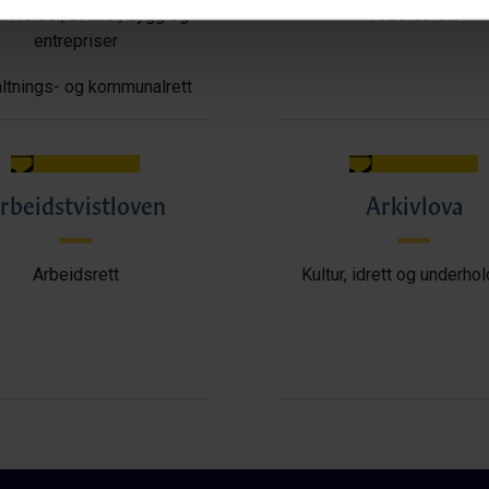
ffelser, avtaler, bygg og
Arbeidsrett
entrepriser
ltnings- og kommunalrett
rbeidstvistloven
Arkivlova
Arbeidsrett
Kultur, idrett og underho