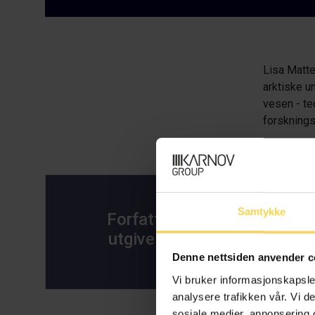
Lisa Matte
arktiske u
vesen - te
forsknings
A
Samtykke
Forfatters
utgivelser
Anska
Denne nettsiden anvender c
Vi bruker informasjonskapsler
analysere trafikken vår. Vi 
sosiale medier, annonsering 