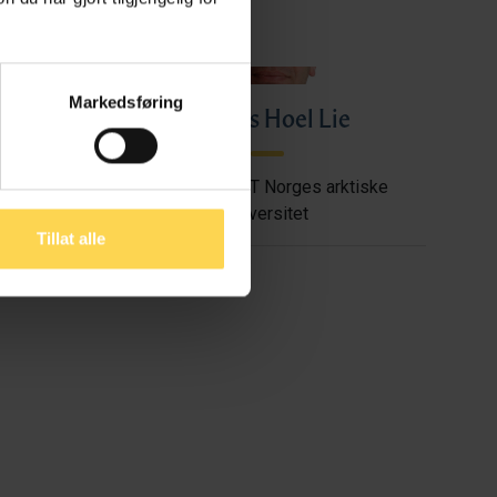
Markedsføring
sen
Markus Hoel Lie
ktiske
Professor, UiT Norges arktiske
universitet
Tillat alle