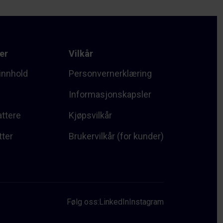
er
Vilkår
innhold
Personvernerklæring
Informasjonskapsler
attere
Kjøpsvilkår
tter
Brukervilkår (for kunder)
Følg oss:
LinkedIn
Instagram