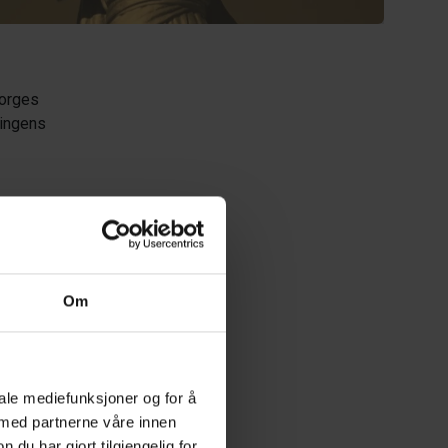
Norges
ningens
Om
rt
iale mediefunksjoner og for å
 med partnerne våre innen
u har gjort tilgjengelig for