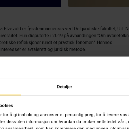
a Elvevold er førsteamanuensis ved Det juridiske fakultet, UiT 
niversitet. Hun disputerte i 2019 på avhandlingen "Om avtaletolk
oretiske refleksjoner rundt et praktisk fenomen." Hennes
interesser er avtalerett og juridisk metode.
vtaleloven – avtl
Detaljer
Alt kommente
regelverk
ffelser, avtaler, bygg og
ookies
entrepriser
 for å gi innhold og annonser et personlig preg, for å levere sos
deler dessuten informasjon om hvordan du bruker nettstedet vårt,
og analysearbeid, som kan kombinere den med annen informasjon d