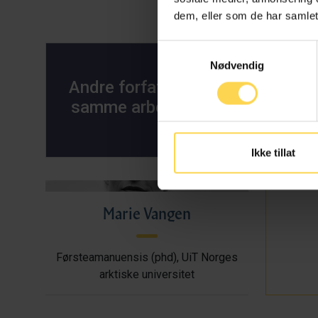
dem, eller som de har samlet
Samtykkevalg
Nødvendig
Gj
Andre forfattere ved
samme arbeidssted
Stipe
Ikke tillat
Marie Vangen
Førsteamanuensis (phd), UiT Norges
arktiske universitet