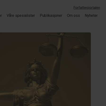
Forfatterportalen
er
Våre spesialister
Publikasjoner
Om oss
Nyheter