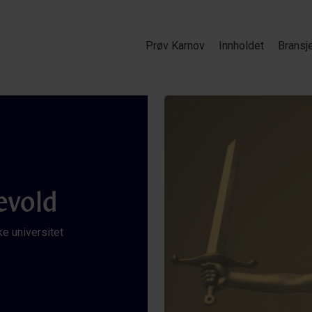
Prøv Karnov
Innholdet
Bransj
evold
e universitet