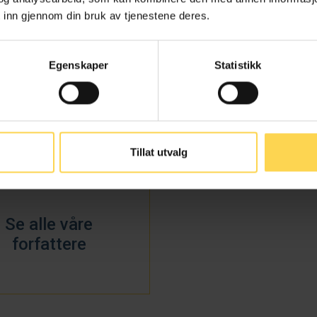
 inn gjennom din bruk av tjenestene deres.
Egenskaper
Statistikk
ermund Aasbrenn
Bjørn Aslak Julius
ndiat, UiT Norges arktiske
Stipendiat, UiT Norges ar
universitet
universitet
Tillat utvalg
Se alle våre
forfattere