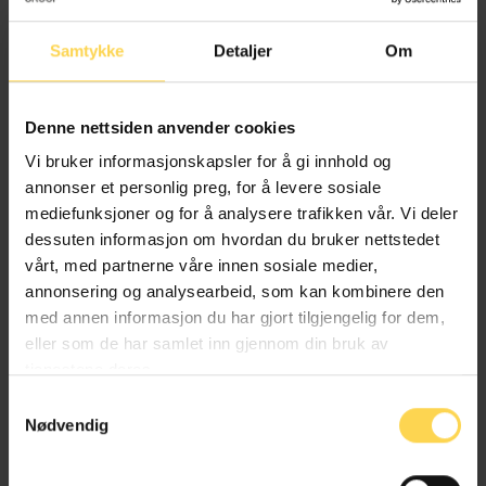
Forfatters utgivelser
Samtykke
Detaljer
Om
Denne nettsiden anvender cookies
Vi bruker informasjonskapsler for å gi innhold og
annonser et personlig preg, for å levere sosiale
Finansavtaleloven
mediefunksjoner og for å analysere trafikken vår. Vi deler
dessuten informasjon om hvordan du bruker nettstedet
vårt, med partnerne våre innen sosiale medier,
Bank, finans og regnskapsrett
annonsering og analysearbeid, som kan kombinere den
med annen informasjon du har gjort tilgjengelig for dem,
eller som de har samlet inn gjennom din bruk av
tjenestene deres.
Samtykkevalg
Alt kommentert regelverk
Nødvendig