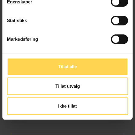
Egenskaper
Statistikk
Markedsføring
Andre forfattere ved samme
arbeidssted
Tillat alle
Tillat utvalg
Odd Kleiva
Ikke tillat
Advokat, DNB Bank ASA