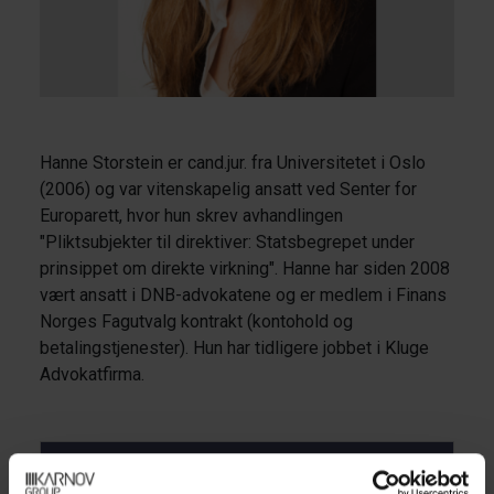
Hanne Storstein er cand.jur. fra Universitetet i Oslo
(2006) og var vitenskapelig ansatt ved Senter for
Europarett, hvor hun skrev avhandlingen
"Pliktsubjekter til direktiver: Statsbegrepet under
prinsippet om direkte virkning". Hanne har siden 2008
vært ansatt i DNB-advokatene og er medlem i Finans
Norges Fagutvalg kontrakt (kontohold og
betalingstjenester). Hun har tidligere jobbet i Kluge
Advokatfirma.