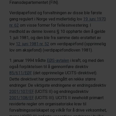
Finansdepartementet (FIN).
Verdipapirfond og forvaltningen av disse ble første
gang regulert i Norge ved midlertidig lov
19. juni 1970
nr. 62
om visse former for fellesinvestering. I
medhold av denne lovens § 10 opphørte den å gjelde
1. juli 1981, og den ble fra samme dato erstattet av
lov
12. juni 1981 nr. 52
om verdipapirfond (opprinnelig
lov om aksjefond) (verdipapirfondloven 1981).
1. januar 1994 trådte
EØS-avtalen
i kraft, og med den
også forpliktelsen til å gjennomføre direktiv
85/611/EØF
(det opprinnelige UCITS-direktivet).
Dette direktivet har gjennomgått en rekke større
endringer. De viktigste endringene er endringsdirektiv
2001/107/EF
(UCITS II) og endringsdirektiv
2001/108/EF
(UCITS III). UCITS II inneholdt primært
reviderte regler om organisatoriske krav til
forvaltningsselskapet og vilkår for å drive virksomhet,