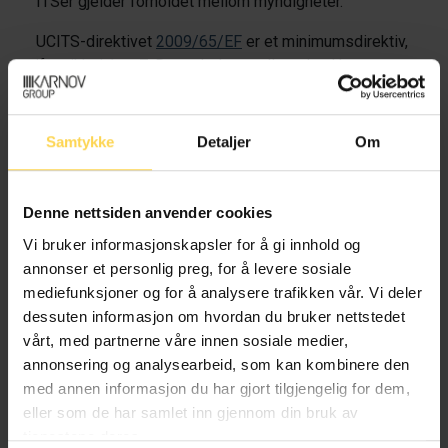
ITSer gjelder forholdet mellom myndigheter.
UCITS-direktivet
2009/65/EF
er et minimumsdirektiv,
jf.
artikkel 1
nr. 7. Det enkelte medlemsland kan
fastsette strengere krav og tilleggskrav for fond og
forvaltningsselskap som er etablert innenfor deres
territorium. Slike strengere krav, eventuelt
Samtykke
Detaljer
Om
tilleggskrav, kan imidlertid – med visse reservasjoner
– ikke gjøres gjeldende for verdipapirfond eller
forvaltningsselskap som ønsker å drive
Denne nettsiden anvender cookies
grensekryssende aktuelle landet, jf.
artikkel 1
nr. 6.
Vi bruker informasjonskapsler for å gi innhold og
annonser et personlig preg, for å levere sosiale
I 2011 ble direktiv om alternative investeringsfond
mediefunksjoner og for å analysere trafikken vår. Vi deler
(AIFMD)
2011/61/EU
vedtatt. Direktivet ble
dessuten informasjon om hvordan du bruker nettstedet
gjennomført i lov
20. juni 2014 nr. 28
om forvaltning av
vårt, med partnerne våre innen sosiale medier,
alternative investeringsfond (AIF-loven). Dette
annonsering og analysearbeid, som kan kombinere den
direktivet er et fullharmoniseringsdirektiv innenfor sitt
med annen informasjon du har gjort tilgjengelig for dem,
område, jf.
artikkel 1
. Forvaltning av verdipapirfond
eller som de har samlet inn gjennom din bruk av
som ikke tilfredsstiller kravene i UCITS-direktivet, må
tjenestene deres.
følgelig tilfredsstille AIFMD.