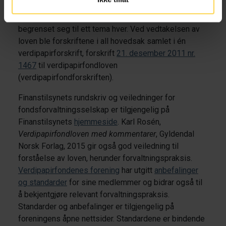
verdipapirfondområdet hadde inntil vedtakelsen av
loven vært fragmentert i mange små forskrifter som
begrenset seg til ett tema hver. Ved vedtakelsen av
loven ble forskriftene i all hovedsak samlet i én
verdipapirforskrift, forskrift
21. desember 2011 nr.
1467
til verdipapirfondloven
(verdipapirfondforskriften).
Finanstilsynets rundskriv og veiledninger for
fondsforvaltningsselskap er tilgjengelig på
Finanstilsynets
hjemmeside
. Karl Rosén,
Verdipapirfondloven med kommentarer
, Gyldendal
Norsk Forlag, 2015 gir også god veiledning til
forståelse av loven, herunder forvaltningspraksis.
Verdipapirfondenes forening
har utgitt
anbefalinger
og standarder
for sine medlemmer og bidrar også til
å bekjentgjøre relevant forvaltningspraksis.
Standarder og anbefalinger er tilgjengelig på
foreningens åpne nettsider. Standardene er bindende