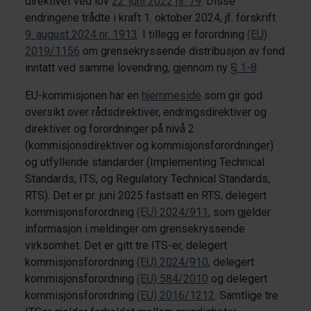
direktivet ved lov
22. juni 2022 nr. 79
. Disse
endringene trådte i kraft 1. oktober 2024, jf. forskrift
9. august 2024 nr. 1913
. I tillegg er forordning
(EU)
2019/1156
om grensekryssende distribusjon av fond
inntatt ved samme lovendring, gjennom ny
§ 1-8
.
EU-kommisjonen har en
hjemmeside
som gir god
oversikt over rådsdirektiver, endringsdirektiver og
direktiver og forordninger på nivå 2
(kommisjonsdirektiver og kommisjonsforordninger)
og utfyllende standarder (Implementing Technical
Standards, ITS, og Regulatory Technical Standards,
RTS). Det er pr. juni 2025 fastsatt en RTS, delegert
kommisjonsforordning
(EU) 2024/911
, som gjelder
informasjon i meldinger om grensekryssende
virksomhet. Det er gitt tre ITS-er, delegert
kommisjonsforordning
(EU) 2024/910
, delegert
kommisjonsforordning
(EU) 584/2010
og delegert
kommisjonsforordning
(EU) 2016/1212
. Samtlige tre