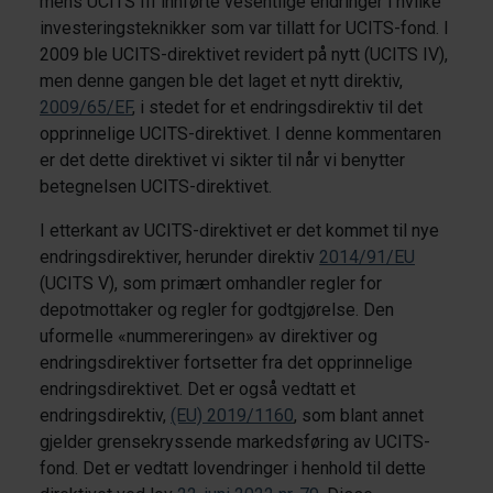
mens UCITS III innførte vesentlige endringer i hvilke
investeringsteknikker som var tillatt for UCITS-fond. I
2009 ble UCITS-direktivet revidert på nytt (UCITS IV),
men denne gangen ble det laget et nytt direktiv,
2009/65/EF
, i stedet for et endringsdirektiv til det
opprinnelige UCITS-direktivet. I denne kommentaren
er det dette direktivet vi sikter til når vi benytter
betegnelsen UCITS-direktivet.
I etterkant av UCITS-direktivet er det kommet til nye
endringsdirektiver, herunder direktiv
2014/91/EU
(UCITS V), som primært omhandler regler for
depotmottaker og regler for godtgjørelse. Den
uformelle «nummereringen» av direktiver og
endringsdirektiver fortsetter fra det opprinnelige
endringsdirektivet. Det er også vedtatt et
endringsdirektiv,
(EU) 2019/1160
, som blant annet
gjelder grensekryssende markedsføring av UCITS-
fond. Det er vedtatt lovendringer i henhold til dette