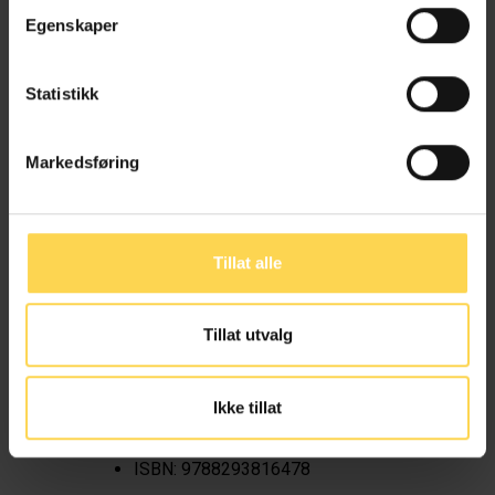
for som leder i utdanningssektoren.
Egenskaper
Samlingen – som består av to bind –
omfatter både sentralt
Statistikk
rettskildemateriale, som dommer,
direktiver og forskrifter, og oppgaver
med løsningsveiledning. Dette er bind
Markedsføring
1. Her finner du det sentrale
arbeidsrettslige materialet, særlig det
som er knyttet til temaer som
Tillat alle
styringsrett, oppsigelse og tariffrett.
Helt bakerst er det også noen
repetisjonsspørsmål og
Tillat utvalg
kortsvarsoppgaver og forslag til
hvordan disse kan løses. Bind 2 finner
du
her
.
Ikke tillat
Utgivelsesår: 2023
ISBN:
9788293816478