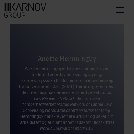
Menu
Anette Hemmingby
Anette Hemmingbyer førsteamanuensis ved
Institutt for rettsvitenskap og styring,
Handelshøyskolen BI. Hun er ph.d. i rettsvitenskap
fra Universitetet i Oslo (2021). Hemmingby er med i
det internasjonale arbeidsrettsnettverket
Labour
Law Research Network
, det nordiske
forskernettverket
Nordic Network of Labour Law
Scholars
og
Norsk arbeidsrettshistorisk forening
.
Hemmingby har skrevet flere artikler og bøker om
arbeidsrett og er blant annet redaktør i tidsskriftet
Nordic Journal of Labour Law
.