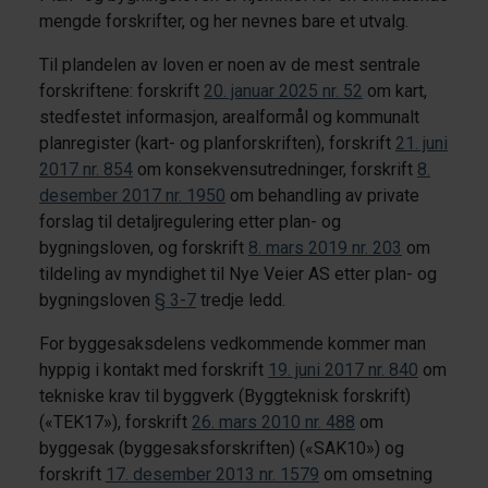
mengde forskrifter, og her nevnes bare et utvalg.
Til plandelen av loven er noen av de mest sentrale
forskriftene: forskrift
20. januar 2025 nr. 52
om kart,
stedfestet informasjon, arealformål og kommunalt
planregister (kart- og planforskriften), forskrift
21. juni
2017 nr. 854
om konsekvensutredninger, forskrift
8.
desember 2017 nr. 1950
om behandling av private
forslag til detaljregulering etter plan- og
bygningsloven, og forskrift
8. mars 2019 nr. 203
om
tildeling av myndighet til Nye Veier AS etter plan- og
bygningsloven
§ 3-7
tredje ledd.
For byggesaksdelens vedkommende kommer man
hyppig i kontakt med forskrift
19. juni 2017 nr. 840
om
tekniske krav til byggverk (Byggteknisk forskrift)
(«TEK17»), forskrift
26. mars 2010 nr. 488
om
byggesak (byggesaksforskriften) («SAK10») og
forskrift
17. desember 2013 nr. 1579
om omsetning