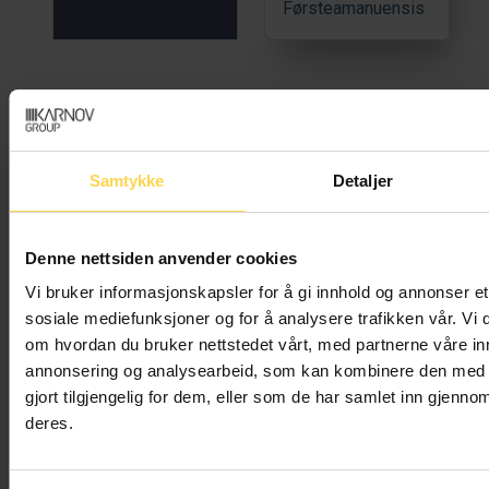
Førsteamanuensis
Samtykke
Detaljer
Denne nettsiden anvender cookies
Vi bruker informasjonskapsler for å gi innhold og annonser et 
sosiale mediefunksjoner og for å analysere trafikken vår. Vi
om hvordan du bruker nettstedet vårt, med partnerne våre in
annonsering og analysearbeid, som kan kombinere den med 
gjort tilgjengelig for dem, eller som de har samlet inn gjenno
Ingunn
Fredrik
Siv Elén
deres.
Elise
Holth
Årskog
Myklebust
Vedvik
Partner