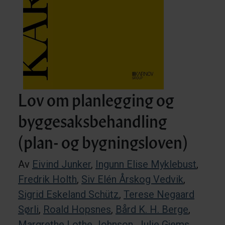
Lov om planlegging og
byggesaksbehandling
(plan- og bygningsloven)
Av
Eivind Junker
,
Ingunn Elise Myklebust
,
Fredrik Holth
,
Siv Elén Årskog Vedvik
,
Sigrid Eskeland Schütz
,
Terese Negaard
Sørli
,
Roald Hopsnes
,
Bård K. H. Berge
,
Margrethe Lothe Johnson
,
Julie Gjems