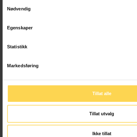
Samtykkevalg
Professor
Postdoktor
Nødvendig
Egenskaper
Statistikk
Markedsføring
Tillat alle
Tillat utvalg
Sigrid Eskeland
Terese
Schütz
Negaard Sørli
Ikke tillat
Professor
Partner, MNA