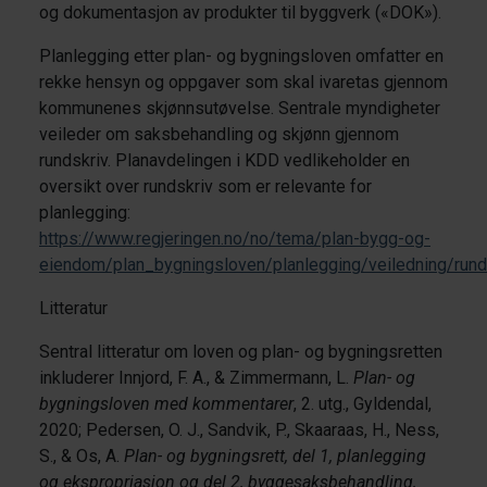
og dokumentasjon av produkter til byggverk («DOK»).
Planlegging etter plan- og bygningsloven omfatter en
rekke hensyn og oppgaver som skal ivaretas gjennom
kommunenes skjønnsutøvelse. Sentrale myndigheter
veileder om saksbehandling og skjønn gjennom
rundskriv. Planavdelingen i KDD vedlikeholder en
oversikt over rundskriv som er relevante for
planlegging:
https://www.regjeringen.no/no/tema/plan-bygg-og-
eiendom/plan_bygningsloven/planlegging/veiledning/run
Litteratur
Sentral litteratur om loven og plan- og bygningsretten
inkluderer Innjord, F. A., & Zimmermann, L.
Plan- og
bygningsloven med kommentarer
, 2. utg., Gyldendal,
2020; Pedersen, O. J., Sandvik, P., Skaaraas, H., Ness,
S., & Os, A.
Plan- og bygningsrett, del 1, planlegging
og ekspropriasjon og del 2, byggesaksbehandling,