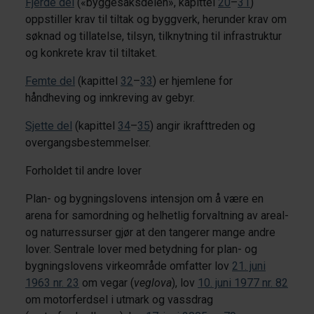
Fjerde del
(«byggesaksdelen», kapittel
20
–
31
)
oppstiller krav til tiltak og byggverk, herunder krav om
søknad og tillatelse, tilsyn, tilknytning til infrastruktur
og konkrete krav til tiltaket.
Femte del
(kapittel
32
–
33
) er hjemlene for
håndheving og innkreving av gebyr.
Sjette del
(kapittel
34
–
35
) angir ikrafttreden og
overgangsbestemmelser.
Forholdet til andre lover
Plan- og bygningslovens intensjon om å være en
arena for samordning og helhetlig forvaltning av areal-
og naturressurser gjør at den tangerer mange andre
lover. Sentrale lover med betydning for plan- og
bygningslovens virkeområde omfatter lov
21. juni
1963 nr. 23
om vegar (
veglova
), lov
10. juni 1977 nr. 82
om motorferdsel i utmark og vassdrag