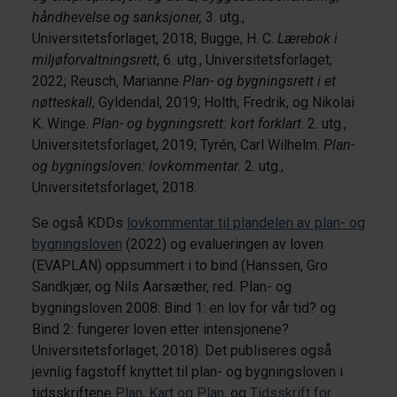
håndhevelse og sanksjoner,
3. utg.,
Universitetsforlaget, 2018; Bugge, H. C.
Lærebok i
miljøforvaltningsrett
, 6. utg., Universitetsforlaget,
2022; Reusch, Marianne
Plan- og bygningsrett i et
nøtteskall
, Gyldendal, 2019; Holth, Fredrik, og Nikolai
K. Winge.
Plan- og bygningsrett: kort forklart
. 2. utg.,
Universitetsforlaget, 2019; Tyrén, Carl Wilhelm.
Plan-
og bygningsloven: lovkommentar
. 2. utg.,
Universitetsforlaget, 2018.
Se også KDDs
lovkommentar til plandelen av plan- og
bygningsloven
(2022) og evalueringen av loven
(EVAPLAN) oppsummert i to bind (Hanssen, Gro
Sandkjær, og Nils Aarsæther, red. Plan- og
bygningsloven 2008: Bind 1: en lov for vår tid? og
Bind 2: fungerer loven etter intensjonene?
Universitetsforlaget, 2018). Det publiseres også
jevnlig fagstoff knyttet til plan- og bygningsloven i
tidsskriftene
Plan
,
Kart og Plan
, og
Tidsskrift for