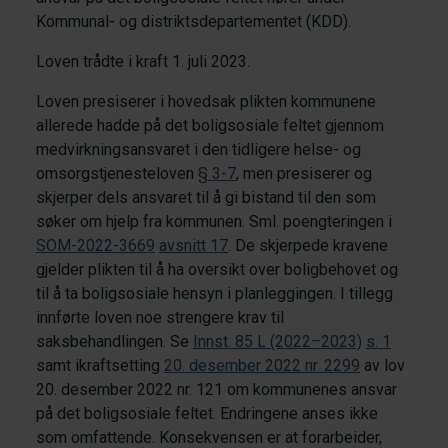
Kommunal- og distriktsdepartementet (KDD).
Loven trådte i kraft 1. juli 2023.
Loven presiserer i hovedsak plikten kommunene
allerede hadde på det boligsosiale feltet gjennom
medvirkningsansvaret i den tidligere helse- og
omsorgstjenesteloven
§ 3-7
, men presiserer og
skjerper dels ansvaret til å gi bistand til den som
søker om hjelp fra kommunen. Sml. poengteringen i
SOM-2022-3669
avsnitt 17
. De skjerpede kravene
gjelder plikten til å ha oversikt over boligbehovet og
til å ta boligsosiale hensyn i planleggingen. I tillegg
innførte loven noe strengere krav til
saksbehandlingen. Se
Innst. 85 L (2022–2023)
s. 1
samt ikraftsetting
20. desember 2022 nr. 2299
av lov
20. desember 2022 nr. 121 om kommunenes ansvar
på det boligsosiale feltet. Endringene anses ikke
som omfattende. Konsekvensen er at forarbeider,