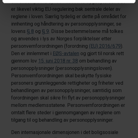
om eksempelvis sykdomsbaserte trygdeytelser. Det
er likevel viktig EU-regulering bak sentrale deler av
reglene i loven. Særlig tydelig er dette på området for
innhenting og håndtering av personopplysninger, se
lovens
§ 8
og
§ 9
. Disse bestemmelsene må tolkes
og anvendes i lys av Norges forpliktelser etter
personvernforordningen (forordning
(EU) 2016/679
).
Den er innlemmet i
EØS-avtalen
og gjort til norsk rett
gjennom lov
15. juni 2018 nr. 38
om behandling av
personopplysninger (personopplysningsloven).
Personvernforordningen skal beskytte fysiske
personers grunnleggende rettigheter og friheter ved
behandlingen av personopplysninger, samtidig som
forordningen skal sikre fri flyt av personopplysninger
mellom medlemsstatene. Personvernforordningen er
omtalt flere steder i gjennomgangen av reglene om
tilgang til og behandling av personopplysninger.
Den internasjonale dimensjonen i det boligsosiale