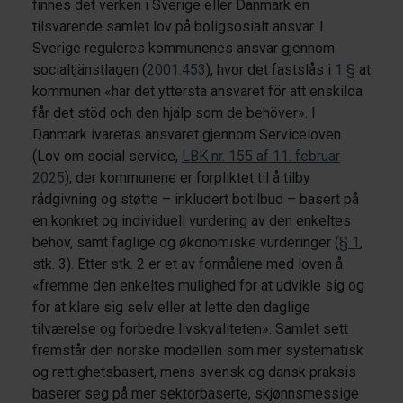
finnes det verken i Sverige eller Danmark en
tilsvarende samlet lov på boligsosialt ansvar. I
Sverige reguleres kommunenes ansvar gjennom
socialtjänstlagen (
2001:453
), hvor det fastslås i
1 §
at
kommunen «har det yttersta ansvaret för att enskilda
får det stöd och den hjälp som de behöver». I
Danmark ivaretas ansvaret gjennom Serviceloven
(Lov om social service,
LBK nr. 155 af 11. februar
2025
), der kommunene er forpliktet til å tilby
rådgivning og støtte – inkludert botilbud – basert på
en konkret og individuell vurdering av den enkeltes
behov, samt faglige og økonomiske vurderinger (
§ 1
,
stk. 3). Etter stk. 2 er et av formålene med loven å
«fremme den enkeltes mulighed for at udvikle sig og
for at klare sig selv eller at lette den daglige
tilværelse og forbedre livskvaliteten». Samlet sett
fremstår den norske modellen som mer systematisk
og rettighetsbasert, mens svensk og dansk praksis
baserer seg på mer sektorbaserte, skjønnsmessige