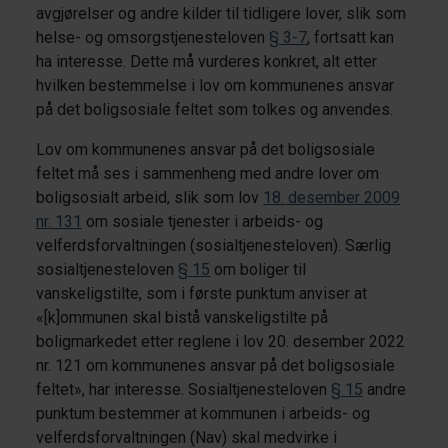
avgjørelser og andre kilder til tidligere lover, slik som
helse- og omsorgstjenesteloven
§ 3-7
, fortsatt kan
ha interesse. Dette må vurderes konkret, alt etter
hvilken bestemmelse i lov om kommunenes ansvar
på det boligsosiale feltet som tolkes og anvendes.
Lov om kommunenes ansvar på det boligsosiale
feltet må ses i sammenheng med andre lover om
boligsosialt arbeid, slik som lov
18. desember 2009
nr. 131
om sosiale tjenester i arbeids- og
velferdsforvaltningen (sosialtjenesteloven). Særlig
sosialtjenesteloven
§ 15
om boliger til
vanskeligstilte, som i første punktum anviser at
«[k]ommunen skal bistå vanskeligstilte på
boligmarkedet etter reglene i lov 20. desember 2022
nr. 121 om kommunenes ansvar på det boligsosiale
feltet», har interesse. Sosialtjenesteloven
§ 15
andre
punktum bestemmer at kommunen i arbeids- og
velferdsforvaltningen (Nav) skal medvirke i