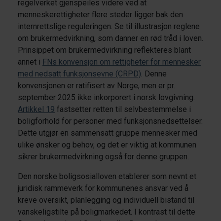
regelverket gjenspeiles videre ved at
menneskerettigheter flere steder ligger bak den
internrettslige reguleringen. Se til illustrasjon reglene
om brukermedvirkning, som danner en rød tråd i loven.
Prinsippet om brukermedvirkning reflekteres blant
annet i
FNs konvensjon om rettigheter for mennesker
med nedsatt funksjonsevne (CRPD)
. Denne
konvensjonen er ratifisert av Norge, men er pr.
september 2025 ikke inkorporert i norsk lovgivning.
Artikkel 19
fastsetter retten til selvbestemmelse i
boligforhold for personer med funksjonsnedsettelser.
Dette utgjør en sammensatt gruppe mennesker med
ulike ønsker og behov, og det er viktig at kommunen
sikrer brukermedvirkning også for denne gruppen.
Den norske boligsosialloven
etablerer som nevnt et
juridisk rammeverk for kommunenes ansvar ved å
kreve oversikt, planlegging og individuell bistand til
vanskeligstilte på boligmarkedet. I kontrast til dette