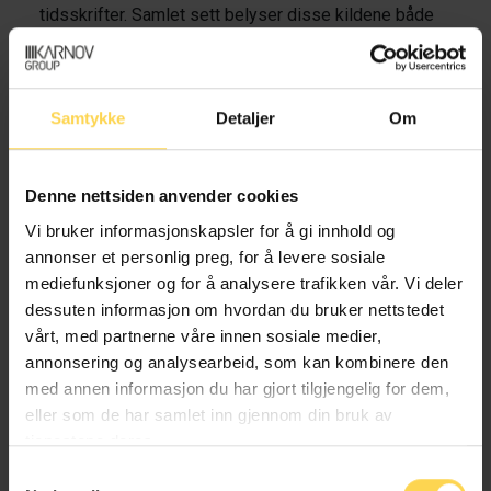
tidsskrifter. Samlet sett belyser disse kildene både
det praktiske og det prinsipielle ved kommunenes
ansvar, samt hvordan boligfeltet knyttes til andre
velferdsområder. For videre lesning kan følgende
Samtykke
Detaljer
Om
arbeider trekkes frem
Ulfrstad, Lars-Marius.
Velferd og bolig – om
boligsosialt (sam-)arbeid
. Skaff, 2018. (Arbeidet
Denne nettsiden anvender cookies
fremhever koblingen mellom bolig, velferd og
Vi bruker informasjonskapsler for å gi innhold og
tverrsektorielt samarbeid.)
annonser et personlig preg, for å levere sosiale
mediefunksjoner og for å analysere trafikken vår. Vi deler
Jahnsen, Synnøve Økland. «
Hva skal vi med en
dessuten informasjon om hvordan du bruker nettstedet
kjønnsnøytral boligsosial politikk? Kjønn og vold
vårt, med partnerne våre innen sosiale medier,
som blindsoner for forskning og tiltaksutvikling
annonsering og analysearbeid, som kan kombinere den
mot bostedsløshet
».
Nordisk välfärdsforskning
,
med annen informasjon du har gjort tilgjengelig for dem,
2023 s. 103–114. (Artikkelen analyserer hvordan
eller som de har samlet inn gjennom din bruk av
kjønn og vold tematiseres svakt i
tjenestene deres.
boligpolitikken.)
Samtykkevalg
Skog Hansen, Inger Lise og Maja Flåto. «
Bak