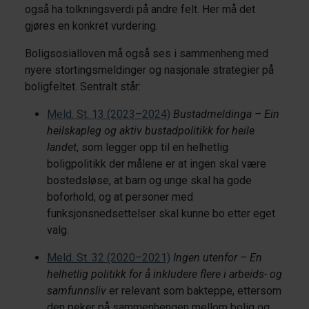
også ha tolkningsverdi på andre felt. Her må det
gjøres en konkret vurdering.
Boligsosialloven må også ses i sammenheng med
nyere stortingsmeldinger og nasjonale strategier på
boligfeltet. Sentralt står:
Meld. St. 13 (2023–2024)
Bustadmeldinga – Ein
heilskapleg og aktiv bustadpolitikk for heile
landet
, som legger opp til en helhetlig
boligpolitikk der målene er at ingen skal være
bostedsløse, at barn og unge skal ha gode
boforhold, og at personer med
funksjonsnedsettelser skal kunne bo etter eget
valg.
Meld. St. 32 (2020–2021)
Ingen utenfor – En
helhetlig politikk for å inkludere flere i arbeids- og
samfunnsliv
er relevant som bakteppe, ettersom
den peker på sammenhengen mellom bolig og