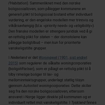
l’Habitation
). Sammenliknet med den norske
boligsosialloven, som pålegger kommunene en
generell plikt til boligsosial bistand etter individuell
vurdering, er den engelske modellen mer trinnvis og
vilkårsavhengig (bl.a. «priority need» og «eligibility»).
Den franske modellen er strengere juridisk ved å gi
en rettslig plikt for staten – der domstolene kan
pålegge boligtilbud – men kun for prioriterte
vanskeligstilte grupper.
I
Nederland
er det
Woningwet
(1901, sist endret
2015)
som regulerer de såkalte
woningcorporaties
(boligstiftelser), som er pålagt en rettslig plikt til å
tilby rimelige boliger til lav- og
mellominntektsgrupper, underlagt statlig tilsyn
gjennom
Autoriteit woningcorporaties
. Dette skiller
seg fra den norske boligsosialloven, ettersom
ansvaret i Norge ligger direkte på kommunen og er
individuelt rettet mot vanskeligstilte. I
Tyskland
finnes