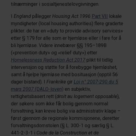
tilnærminger i sosialtjenestelovgivningen.
I
England
pålegger
Housing Act 1996
Part VII
lokale
myndigheter (local housing authorities) flere graderte
plikter: de har en «duty to provide advisory services»
etter § 179 for alle som er hjemløse eller i fare for å
bli hjemløse. Videre innebærer §§ 195–189B
(«prevention duty» og «relief duty») etter
Homelessness Reduction Act 2017
plikt til tidlig
intervensjon og støtte for å forebygge hjemløshet,
samt å hjelpe hjemløse med bosituasjon (opptil 56
dager bistand). I
Frankrike
gir
Loi n° 2007-290 du 5
mars 2007
(DALO-loven)
en subjektiv,
rettighetsbasert rett (
droit au logement opposable
),
der søkere som ikke får bolig gjennom normal
forvaltning, kan kreve bolig via administrativ klage –
først gjennom de regionale kommisjonene, deretter
forvaltningsdomstolen (§ L. 300-1 og særlig § L.
441-2-3-1 i
Code de la Construction et de