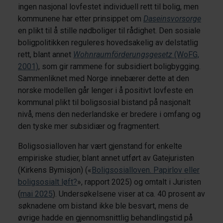
ingen nasjonal lovfestet individuell rett til bolig, men
kommunene har etter prinsippet om
Daseinsvorsorge
en plikt til å stille nødboliger til rådighet. Den sosiale
boligpolitikken reguleres hovedsakelig av delstatlig
rett, blant annet
Wohnraumförderungsgesetz
(WoFG,
2001)
, som gir rammene for subsidiert boligbygging.
Sammenliknet med Norge innebærer dette at den
norske modellen går lenger i å positivt lovfeste en
kommunal plikt til boligsosial bistand på nasjonalt
nivå, mens den nederlandske er bredere i omfang og
den tyske mer subsidiær og fragmentert.
Boligsosialloven har vært gjenstand for enkelte
empiriske studier, blant annet utført av Gatejuristen
(Kirkens Bymisjon) («
Boligsosialloven. Papirlov eller
boligsosialt løft?
», rapport 2025) og omtalt i Juristen
(
mai 2025
). Undersøkelsene viser at ca. 40 prosent av
søknadene om bistand ikke ble besvart, mens de
øvrige hadde en gjennomsnittlig behandlingstid på