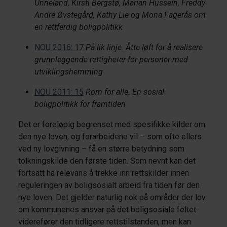
Unneland, Kirsti Bergstø, Marian Hussein, Freddy
André Øvstegård, Kathy Lie og Mona Fagerås om
en rettferdig boligpolitikk
NOU 2016: 17
På lik linje. Åtte løft for å realisere
grunnleggende rettigheter for personer med
utviklingshemming
NOU 2011: 15
Rom for alle. En sosial
boligpolitikk for framtiden
Det er foreløpig begrenset med spesifikke kilder om
den nye loven, og forarbeidene vil – som ofte ellers
ved ny lovgivning – få en større betydning som
tolkningskilde den første tiden. Som nevnt kan det
fortsatt ha relevans å trekke inn rettskilder innen
reguleringen av boligsosialt arbeid fra tiden før den
nye loven. Det gjelder naturlig nok på områder der lov
om kommunenes ansvar på det boligsosiale feltet
viderefører den tidligere rettstilstanden, men kan